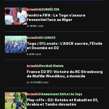
Actualité
JOURNÉE FIFA
Fenêtre FIFA : Le Togo s’assure
l’essentiel face au Niger
31 MARS 2026
Actualité
D1 LONATO
Togo / D1 Lonato : L’ASCK sacrée, l’Étoile
et Doumbé en D2
8 JUIN 2025
Actualité
Football Féminin
France D2 (F): Victoire du RC Strasbourg
de Mafille Woedikou, à domicile
23 OCTOBRE 2022
Actualité
Championnat D2
Foot Au Togo
Play-offs – D2: Kotoko et Kakadl en D1,
Arabia et Tambo dévastés