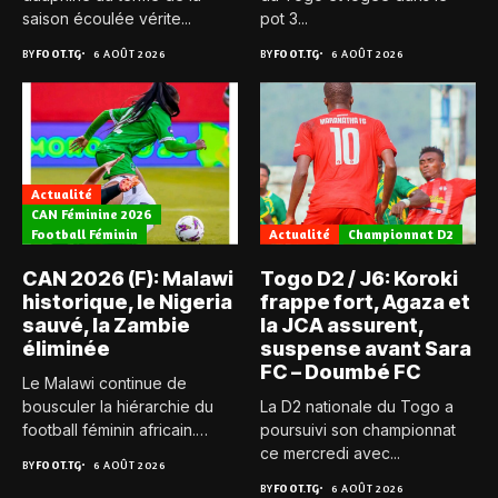
saison écoulée vérite...
pot 3...
BY
FOOT.TG
6 AOÛT 2026
BY
FOOT.TG
6 AOÛT 2026
Actualité
CAN Féminine 2026
Football Féminin
Actualité
Championnat D2
CAN 2026 (F): Malawi
Togo D2 / J6: Koroki
historique, le Nigeria
frappe fort, Agaza et
sauvé, la Zambie
la JCA assurent,
éliminée
suspense avant Sara
FC – Doumbé FC
Le Malawi continue de
bousculer la hiérarchie du
La D2 nationale du Togo a
football féminin africain.
poursuivi son championnat
Pour...
ce mercredi avec...
BY
FOOT.TG
6 AOÛT 2026
BY
FOOT.TG
6 AOÛT 2026