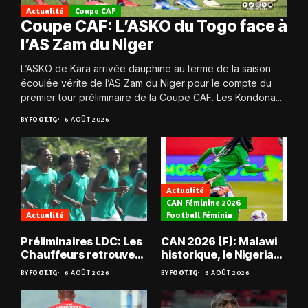
Actualité
Coupe CAF
Coupe CAF: L’ASKO du Togo face à
l’AS Zam du Niger
L’ASKO de Kara arrivée dauphine au terme de la saison
écoulée vérite de l’AS Zam du Niger pour le compte du
premier tour préliminaire de la Coupe CAF. Les Kondona...
BY
FOOT.TG
6 AOÛT 2026
Actualité
CAN Féminine 2026
Actualité
Football Féminin
Préliminaires LDC: Les
CAN 2026 (F): Malawi
Chauffeurs retrouvent
historique, le Nigeria
les Mimos
sauvé, la Zambie
BY
FOOT.TG
6 AOÛT 2026
BY
FOOT.TG
6 AOÛT 2026
éliminée