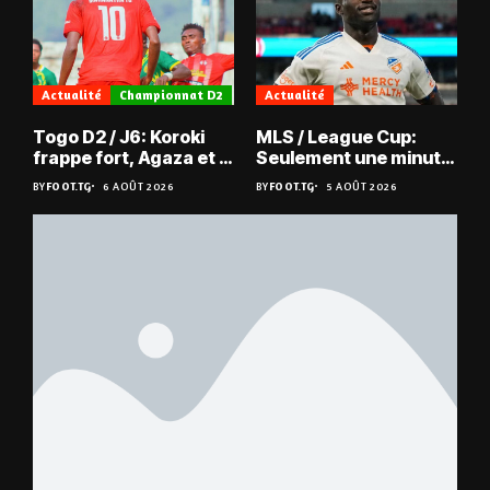
Actualité
Championnat D2
Actualité
Togo D2 / J6: Koroki
MLS / League Cup:
frappe fort, Agaza et la
Seulement une minute
JCA assurent,
de jeu pour Kévin
BY
FOOT.TG
6 AOÛT 2026
BY
FOOT.TG
5 AOÛT 2026
suspense avant Sara
Denkey
FC – Doumbé FC