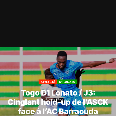
Actualité
D1 LONATO
Togo D1 Lonato / J3:
Cinglant hold-up de l’ASCK
face à l’AC Barracuda