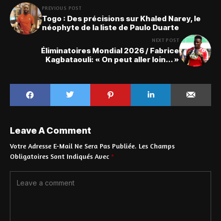
PREVIOUS POST
Togo : Des précisions sur Khaled Narey, le
néophyte de la liste de Paulo Duarte
NEXT POST
Éliminatoires Mondial 2026 / Fabrice
Kagbataouli: « On peut aller loin... »
Leave A Comment
Votre Adresse E-Mail Ne Sera Pas Publiée.
Les Champs
Obligatoires Sont Indiqués Avec
*