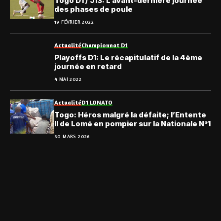
Togo D1 / J13: L’avant-dernière journée
des phases de poule
19 FÉVRIER 2022
Actualité
Championnat D1
Playoffs D1: Le récapitulatif de la 4ème
journée en retard
4 MAI 2022
Actualité
D1 LONATO
Togo: Héros malgré la défaite; l’Entente
II de Lomé en pompier sur la Nationale N°1
30 MARS 2026