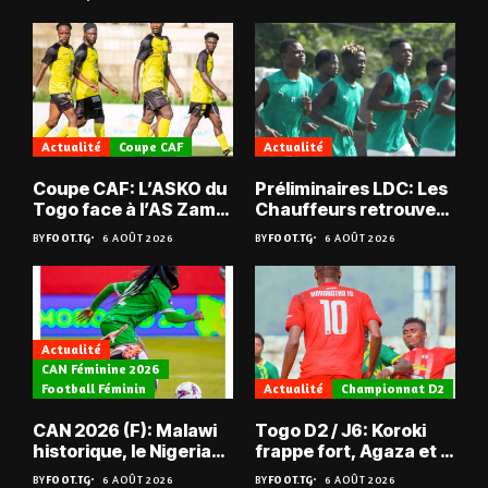
Actualité
Coupe CAF
Actualité
Coupe CAF: L’ASKO du
Préliminaires LDC: Les
Togo face à l’AS Zam
Chauffeurs retrouvent
du Niger
les Mimos
BY
FOOT.TG
6 AOÛT 2026
BY
FOOT.TG
6 AOÛT 2026
Actualité
CAN Féminine 2026
Football Féminin
Actualité
Championnat D2
CAN 2026 (F): Malawi
Togo D2 / J6: Koroki
historique, le Nigeria
frappe fort, Agaza et la
sauvé, la Zambie
JCA assurent,
BY
FOOT.TG
6 AOÛT 2026
BY
FOOT.TG
6 AOÛT 2026