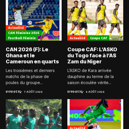
Actualité
CAN Féminine 2026
Football Féminin
Actualité
Coupe CAF
CAN 2026 (F): Le
Coupe CAF: L’ASKO
Ghana et le
du Togo face à l’AS
Cameroun en quarts
Zam du Niger
Les troisièmes et derniers
L’ASKO de Kara arrivée
matchs de la phase de
dauphine au terme de la
poules du groupe...
saison écoulée vérite...
BY
FOOT.TG
7 AOÛT 2026
BY
FOOT.TG
6 AOÛT 2026
Actualité