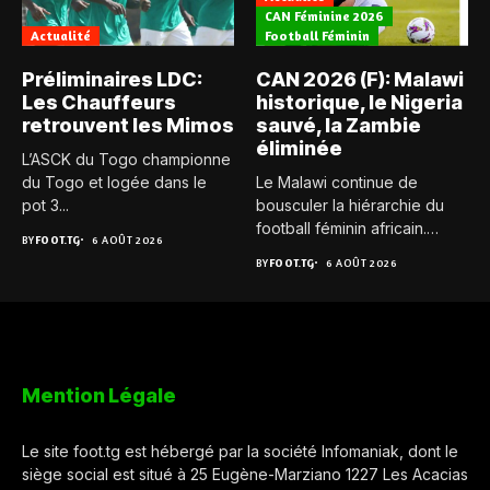
CAN Féminine 2026
Actualité
Football Féminin
Préliminaires LDC:
CAN 2026 (F): Malawi
Les Chauffeurs
historique, le Nigeria
retrouvent les Mimos
sauvé, la Zambie
éliminée
L’ASCK du Togo championne
du Togo et logée dans le
Le Malawi continue de
pot 3...
bousculer la hiérarchie du
football féminin africain.
BY
FOOT.TG
6 AOÛT 2026
Pour...
BY
FOOT.TG
6 AOÛT 2026
Mention Légale
Le site foot.tg est hébergé par la société Infomaniak, dont le
siège social est situé à 25 Eugène-Marziano 1227 Les Acacias