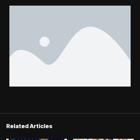
éliminée
suspense avant Sara
FC – Doumbé FC
Related Articles