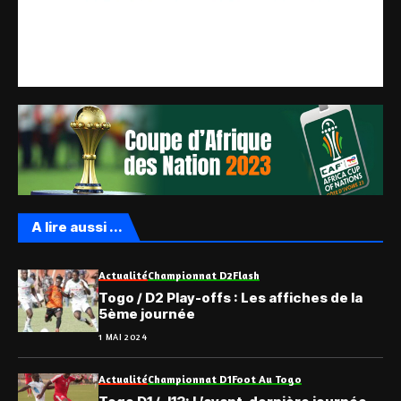
A lire aussi ...
Actualité
Championnat D2
Flash
Togo / D2 Play-offs : Les affiches de la
5ème journée
1 MAI 2024
Actualité
Championnat D1
Foot Au Togo