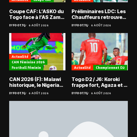
Coupe CAF: L’ASKO du
Préliminaires LDC: Les
Togo face à l’AS Zam
Chauffeurs retrouvent
du Niger
les Mimos
BY
FOOT.TG
6 AOÛT 2026
BY
FOOT.TG
6 AOÛT 2026
Actualité
CAN Féminine 2026
Football Féminin
Actualité
Championnat D2
CAN 2026 (F): Malawi
Togo D2 / J6: Koroki
historique, le Nigeria
frappe fort, Agaza et la
sauvé, la Zambie
JCA assurent,
BY
FOOT.TG
6 AOÛT 2026
BY
FOOT.TG
6 AOÛT 2026
éliminée
suspense avant Sara
FC – Doumbé FC