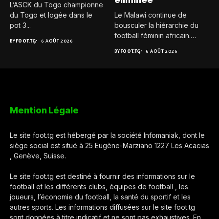
L’ASCK du Togo championne
du Togo et logée dans le
Le Malawi continue de
pot 3...
bousculer la hiérarchie du
football féminin africain.
BY
FOOT.TG
6 AOÛT 2026
Pour...
BY
FOOT.TG
6 AOÛT 2026
Mention Légale
Le site foot.tg est hébergé par la société Infomaniak, dont le
siège social est situé à 25 Eugène-Marziano 1227 Les Acacias
, Genève, Suisse.
Le site foot.tg est destiné à fournir des informations sur le
football et les différents clubs, équipes de football , les
joueurs, l’économie du football, la santé du sportif et les
autres sports. Les informations diffusées sur le site foot.tg
sont données à titre indicatif et ne sont pas exhaustives. En