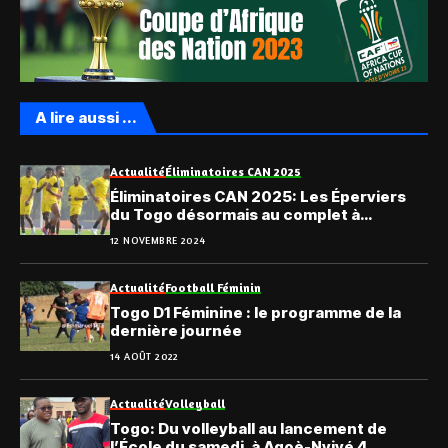
A lire aussi ...
Actualité
Éliminatoires CAN 2025
Éliminatoires CAN 2025: Les Éperviers
du Togo désormais au complet à
Monrovia
12 NOVEMBRE 2024
Actualité
Football Féminin
Togo D1 Féminine : le programme de la
dernière journée
14 AOÛT 2022
Actualité
Volleyball
Togo: Du volleyball au lancement de
l’École du samedi, à Agoè-Nyivé 4