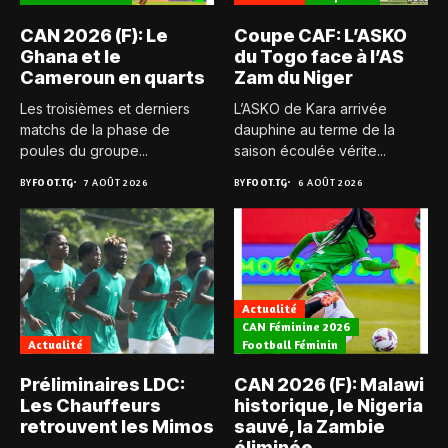
CAN 2026 (F): Le
Coupe CAF: L’ASKO
Ghana et le
du Togo face à l’AS
Cameroun en quarts
Zam du Niger
Les troisièmes et derniers
L’ASKO de Kara arrivée
matchs de la phase de
dauphine au terme de la
poules du groupe...
saison écoulée vérite...
BY
FOOT.TG
7 AOÛT 2026
BY
FOOT.TG
6 AOÛT 2026
Actualité
CAN Féminine 2026
Actualité
Football Féminin
Préliminaires LDC:
CAN 2026 (F): Malawi
Les Chauffeurs
historique, le Nigeria
retrouvent les Mimos
sauvé, la Zambie
éliminée