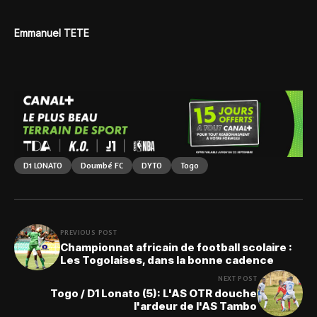
Emmanuel TETE
D1 LONATO
Doumbé FC
DYTO
Togo
PREVIOUS POST
Championnat africain de football scolaire :
Les Togolaises, dans la bonne cadence
NEXT POST
Togo / D1 Lonato (5): L'AS OTR douche
l'ardeur de l'AS Tambo