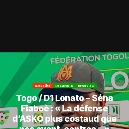
Actualité
D1 LONATO
Interview
Togo / D1 Lonato – Séna
Fiaboè : « La défense
d’ASKO plus costaud que