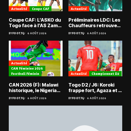
Actualité
Coupe CAF
Actualité
Coupe CAF: L’ASKO du
Préliminaires LDC: Les
Togo face à l’AS Zam
Chauffeurs retrouvent
du Niger
les Mimos
BY
FOOT.TG
6 AOÛT 2026
BY
FOOT.TG
6 AOÛT 2026
Actualité
CAN Féminine 2026
Football Féminin
Actualité
Championnat D2
CAN 2026 (F): Malawi
Togo D2 / J6: Koroki
historique, le Nigeria
frappe fort, Agaza et la
sauvé, la Zambie
JCA assurent,
BY
FOOT.TG
6 AOÛT 2026
BY
FOOT.TG
6 AOÛT 2026
éliminée
suspense avant Sara
FC – Doumbé FC