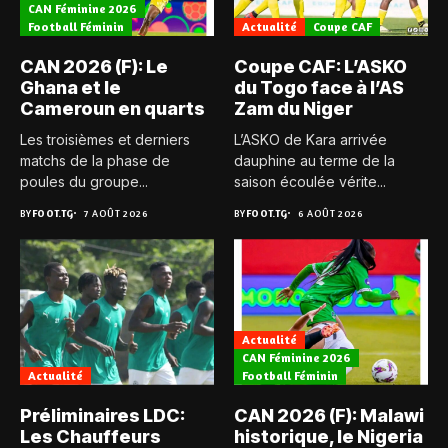
CAN Féminine 2026
Football Féminin
Actualité
Coupe CAF
CAN 2026 (F): Le
Coupe CAF: L’ASKO
Ghana et le
du Togo face à l’AS
Cameroun en quarts
Zam du Niger
Les troisièmes et derniers
L’ASKO de Kara arrivée
matchs de la phase de
dauphine au terme de la
poules du groupe...
saison écoulée vérite...
BY
FOOT.TG
7 AOÛT 2026
BY
FOOT.TG
6 AOÛT 2026
Actualité
CAN Féminine 2026
Actualité
Football Féminin
Préliminaires LDC:
CAN 2026 (F): Malawi
Les Chauffeurs
historique, le Nigeria