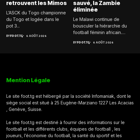
retrouvent les Mimos
sauvé, la Zambie
éliminée
L’ASCK du Togo championne
du Togo et logée dans le
Le Malawi continue de
pot 3...
bousculer la hiérarchie du
football féminin africain.
BY
FOOT.TG
6 AOÛT 2026
Pour...
BY
FOOT.TG
6 AOÛT 2026
Mention Légale
Le site foot.tg est hébergé par la société Infomaniak, dont le
siège social est situé à 25 Eugène-Marziano 1227 Les Acacias
, Genève, Suisse.
Le site foot.tg est destiné à fournir des informations sur le
football et les différents clubs, équipes de football , les
joueurs, l’économie du football, la santé du sportif et les