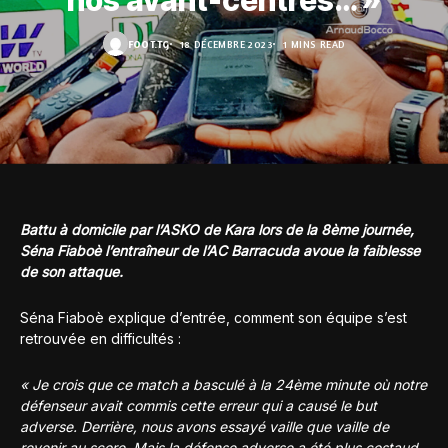
nos avant-centres… »
FOOT.TG
18 DÉCEMBRE 2023
1 MINS READ
Battu à domicile par l’ASKO de Kara lors de la 8ème journée,
Séna Fiaboè l’entraîneur de l’AC Barracuda avoue la faiblesse
de son attaque.
Séna Fiaboè explique d’entrée, comment son équipe s’est
retrouvée en difficultés :
« Je crois que ce match a basculé à la 24ème minute où notre
défenseur avait commis cette erreur qui a causé le but
adverse. Derrière, nous avons essayé vaille que vaille de
revenir au score. Mais la défense adverse a été plus costaud