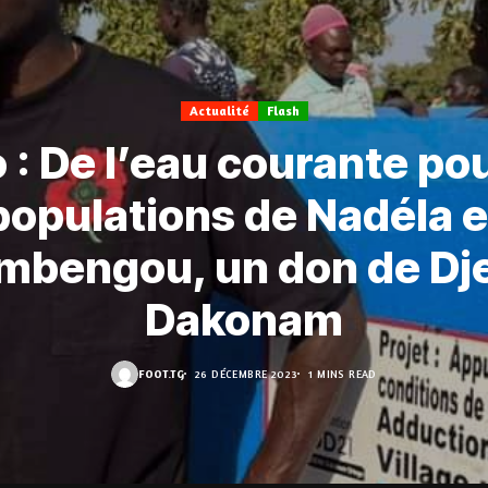
Actualité
Flash
 : De l’eau courante pou
populations de Nadéla e
mbengou, un don de Dj
Dakonam
FOOT.TG
26 DÉCEMBRE 2023
1 MINS READ