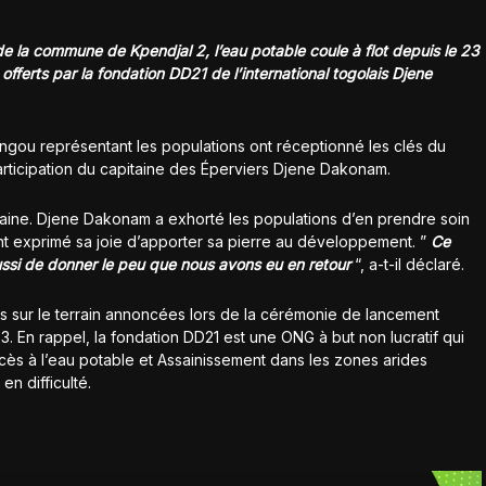
 la commune de Kpendjal 2, l’eau potable coule à flot depuis le 23
ferts par la fondation DD21 de l’international togolais Djene
gou représentant les populations ont réceptionné les clés du
articipation du capitaine des Éperviers Djene Dakonam.
aine. Djene Dakonam a exhorté les populations d’en prendre soin
nt exprimé sa joie d’apporter sa pierre au développement. ”
Ce
ussi de donner le peu que nous avons eu en retou
r
“, a-t-il déclaré.
ons sur le terrain annoncées lors de la cérémonie de lancement
2023. En rappel, la fondation DD21 est une ONG à but non lucratif qui
cès à l’eau potable et Assainissement dans les zones arides
en difficulté.