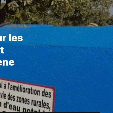
r les
t
ene