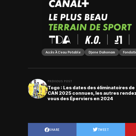
Accès À L'eau Potable
Djene Dakonam
Fondati
PREVIOUS POST
Togo : Les dates des éliminatoires de 
CAN 2025 connues, les autres rende
vous des Éperviers en 2024
SHARE
TWEET