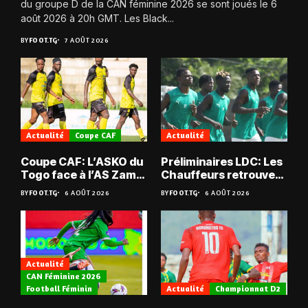
du groupe D de la CAN féminine 2026 se sont joués le 6
août 2026 à 20h GMT. Les Black...
BY
FOOT.TG
7 AOÛT 2026
Actualité
Coupe CAF
Actualité
Coupe CAF: L’ASKO du
Préliminaires LDC: Les
Togo face à l’AS Zam
Chauffeurs retrouvent
du Niger
les Mimos
BY
FOOT.TG
6 AOÛT 2026
BY
FOOT.TG
6 AOÛT 2026
Actualité
CAN Féminine 2026
Football Féminin
Actualité
Championnat D2