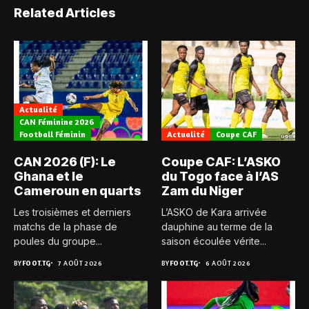
Related Articles
Actualité
CAN Féminine 2026
Football Féminin
Actualité
Coupe CAF
CAN 2026 (F): Le
Coupe CAF: L’ASKO
Ghana et le
du Togo face à l’AS
Cameroun en quarts
Zam du Niger
Les troisièmes et derniers
L’ASKO de Kara arrivée
matchs de la phase de
dauphine au terme de la
poules du groupe...
saison écoulée vérite...
BY
FOOT.TG
7 AOÛT 2026
BY
FOOT.TG
6 AOÛT 2026