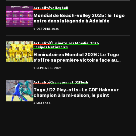
Actualité
Volleyball
Mondial de Beach-volley 2025 : le Togo
entre dans la légende à Adélaïde
9 OCTOBRE 2025
Actualité
Éliminatoires Mondial 2026
Equipes Nationales
Éliminatoires Mondial 2026 : Le Togo
s’offre sa première victoire face au
Soudan
9 SEPTEMBRE 2025
Actualité
Championnat D2
Flash
Togo / D2 Play-offs : Le CDF Haknour
champion à la mi-saison, le point
4 MAI 2024