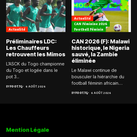
Actualité
CAN Féminine 2026
Actualité
Football Féminin
Préliminaires LDC:
CAN 2026 (F): Malawi
Les Chauffeurs
historique, le Nigeria
retrouvent les Mimos
sauvé, la Zambie
éliminée
L’ASCK du Togo championne
du Togo et logée dans le
Le Malawi continue de
pot 3...
bousculer la hiérarchie du
football féminin africain.
BY
FOOT.TG
6 AOÛT 2026
Pour...
BY
FOOT.TG
6 AOÛT 2026
Mention Légale