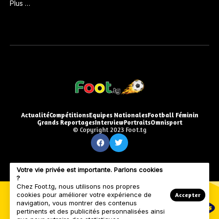
Plus …
Actualité
Compétitions
Equipes Nationales
Football Féminin
Grands Reportages
Interview
Portraits
Omnisport
© Copyright 2023 Foot.tg
Votre vie privée est importante. Parlons cookies
?
Chez Foot.tg, nous utilisons nos propres
cookies pour améliorer votre expérience de
Accepter
navigation, vous montrer des contenus
pertinents et des publicités personnalisées ainsi