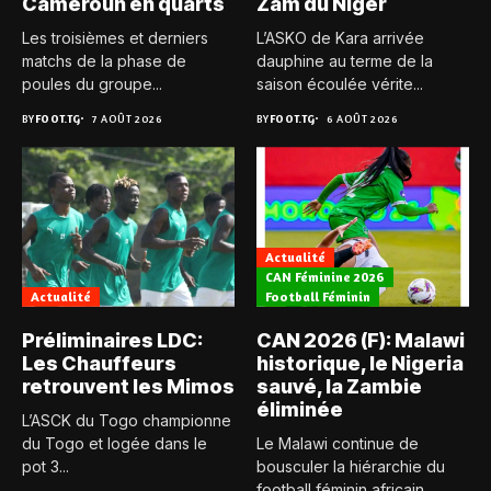
Cameroun en quarts
Zam du Niger
Les troisièmes et derniers
L’ASKO de Kara arrivée
matchs de la phase de
dauphine au terme de la
poules du groupe...
saison écoulée vérite...
BY
FOOT.TG
7 AOÛT 2026
BY
FOOT.TG
6 AOÛT 2026
Actualité
CAN Féminine 2026
Actualité
Football Féminin
Préliminaires LDC:
CAN 2026 (F): Malawi
Les Chauffeurs
historique, le Nigeria
retrouvent les Mimos
sauvé, la Zambie
éliminée
L’ASCK du Togo championne
du Togo et logée dans le
Le Malawi continue de
pot 3...
bousculer la hiérarchie du
football féminin africain.