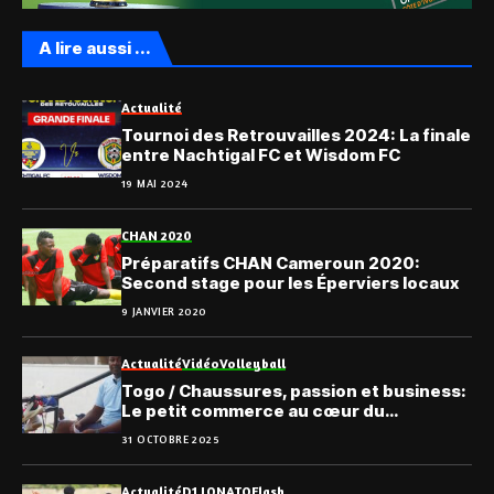
A lire aussi ...
Actualité
Tournoi des Retrouvailles 2024: La finale
entre Nachtigal FC et Wisdom FC
19 MAI 2024
CHAN 2020
Préparatifs CHAN Cameroun 2020:
Second stage pour les Éperviers locaux
9 JANVIER 2020
Actualité
Vidéo
Volleyball
Togo / Chaussures, passion et business:
Le petit commerce au cœur du
championnat de volleyball
31 OCTOBRE 2025
Actualité
D1 LONATO
Flash