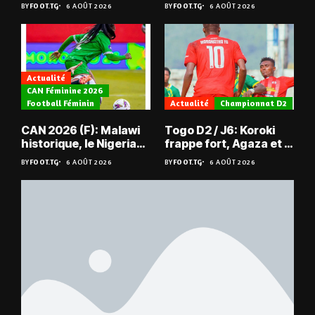
du Niger
les Mimos
BY
FOOT.TG
6 AOÛT 2026
BY
FOOT.TG
6 AOÛT 2026
Actualité
CAN Féminine 2026
Football Féminin
Actualité
Championnat D2
CAN 2026 (F): Malawi
Togo D2 / J6: Koroki
historique, le Nigeria
frappe fort, Agaza et la
sauvé, la Zambie
JCA assurent,
BY
FOOT.TG
6 AOÛT 2026
BY
FOOT.TG
6 AOÛT 2026
éliminée
suspense avant Sara
FC – Doumbé FC