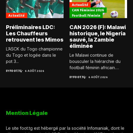
Actualité
CAN Féminine 2026
Actualité
Football Féminin
Préliminaires LDC:
CAN 2026 (F): Malawi
Les Chauffeurs
historique, le Nigeria
retrouvent les Mimos
sauvé, la Zambie
éliminée
L’ASCK du Togo championne
du Togo et logée dans le
Le Malawi continue de
pot 3...
bousculer la hiérarchie du
football féminin africain.
BY
FOOT.TG
6 AOÛT 2026
Pour...
BY
FOOT.TG
6 AOÛT 2026
Mention Légale
Le site foot.tg est hébergé par la société Infomaniak, dont le