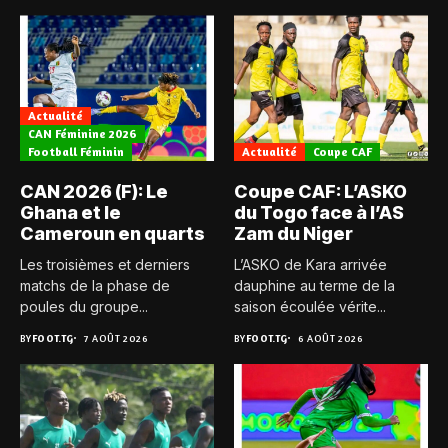
Actualité
CAN Féminine 2026
Football Féminin
Actualité
Coupe CAF
CAN 2026 (F): Le
Coupe CAF: L’ASKO
Ghana et le
du Togo face à l’AS
Cameroun en quarts
Zam du Niger
Les troisièmes et derniers
L’ASKO de Kara arrivée
matchs de la phase de
dauphine au terme de la
poules du groupe...
saison écoulée vérite...
BY
FOOT.TG
7 AOÛT 2026
BY
FOOT.TG
6 AOÛT 2026