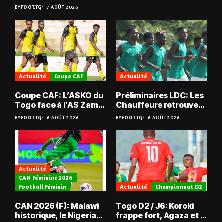
BY
FOOT.TG
7 AOÛT 2026
Actualité
Coupe CAF
Actualité
Coupe CAF: L’ASKO du
Préliminaires LDC: Les
Togo face à l’AS Zam
Chauffeurs retrouvent
du Niger
les Mimos
BY
FOOT.TG
6 AOÛT 2026
BY
FOOT.TG
6 AOÛT 2026
Actualité
CAN Féminine 2026
Football Féminin
Actualité
Championnat D2
CAN 2026 (F): Malawi
Togo D2 / J6: Koroki
historique, le Nigeria
frappe fort, Agaza et la