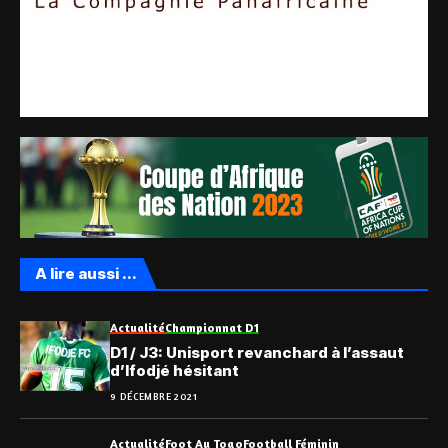
A lire aussi ...
Actualité
Championnat D1
D1 / J3: Unisport revanchard à l’assaut
d’Ifodjé hésitant
9 DÉCEMBRE 2021
Actualité
Foot Au Togo
Football Féminin