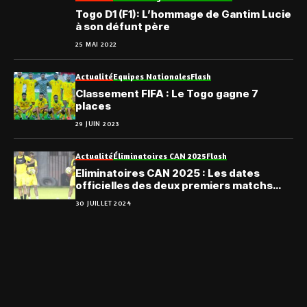
Togo D1 (F1): L’hommage de Gantim Lucie
à son défunt père
25 MAI 2022
Actualité
Equipes Nationales
Flash
Classement FIFA : Le Togo gagne 7
places
29 JUIN 2023
Actualité
Éliminatoires CAN 2025
Flash
Eliminatoires CAN 2025 : Les dates
officielles des deux premiers matchs
des Eperviers
30 JUILLET 2024