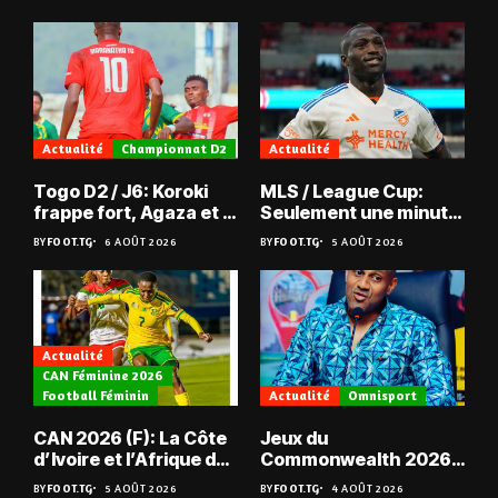
Actualité
Championnat D2
Actualité
Togo D2 / J6: Koroki
MLS / League Cup:
frappe fort, Agaza et la
Seulement une minute
JCA assurent,
de jeu pour Kévin
BY
FOOT.TG
6 AOÛT 2026
BY
FOOT.TG
5 AOÛT 2026
suspense avant Sara
Denkey
FC – Doumbé FC
Actualité
CAN Féminine 2026
Football Féminin
Actualité
Omnisport
CAN 2026 (F): La Côte
Jeux du
d’Ivoire et l’Afrique du
Commonwealth 2026 :
Sud en quarts
« Les médailles ne
BY
FOOT.TG
5 AOÛT 2026
BY
FOOT.TG
4 AOÛT 2026