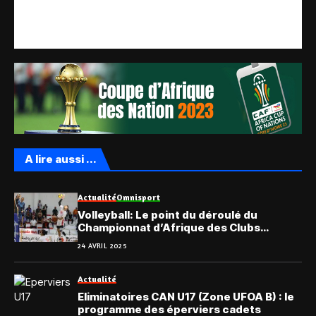
A lire aussi ...
Actualité
Omnisport
Volleyball: Le point du déroulé du
Championnat d’Afrique des Clubs
masculins
24 AVRIL 2025
Actualité
Eliminatoires CAN U17 (Zone UFOA B) : le
programme des éperviers cadets