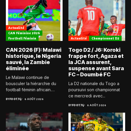
Actualité
CAN Féminine 2026
Football Féminin
Actualité
Championnat D2
CAN 2026 (F): Malawi
Togo D2 / J6: Koroki
historique, le Nigeria
frappe fort, Agaza et
sauvé, la Zambie
la JCA assurent,
éliminée
suspense avant Sara
FC – Doumbé FC
Le Malawi continue de
bousculer la hiérarchie du
La D2 nationale du Togo a
football féminin africain.
poursuivi son championnat
Pour...
ce mercredi avec...
BY
FOOT.TG
6 AOÛT 2026
BY
FOOT.TG
6 AOÛT 2026