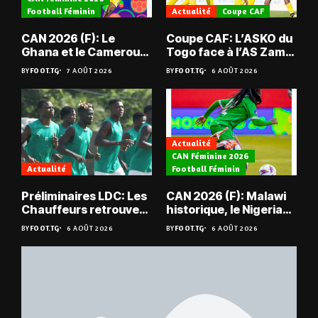
Football Féminin
Actualité
Coupe CAF
CAN 2026 (F): Le
Coupe CAF: L’ASKO du
Ghana et le Cameroun
Togo face à l’AS Zam
en quarts
du Niger
BY
FOOT.TG
7 AOÛT 2026
BY
FOOT.TG
6 AOÛT 2026
Actualité
CAN Féminine 2026
Actualité
Football Féminin
Préliminaires LDC: Les
CAN 2026 (F): Malawi
Chauffeurs retrouvent
historique, le Nigeria
les Mimos
sauvé, la Zambie
BY
FOOT.TG
6 AOÛT 2026
BY
FOOT.TG
6 AOÛT 2026
éliminée