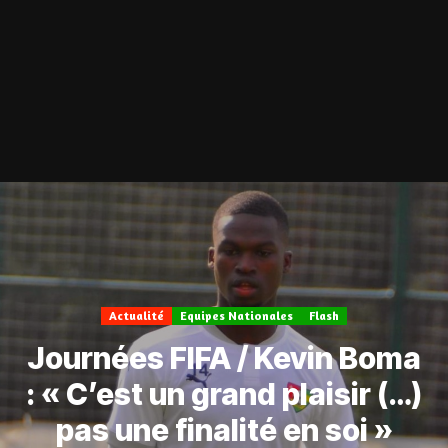
Actualité
Equipes Nationales
Flash
Journées FIFA / Kevin Boma
: « C’est un grand plaisir (…)
pas une finalité en soi »