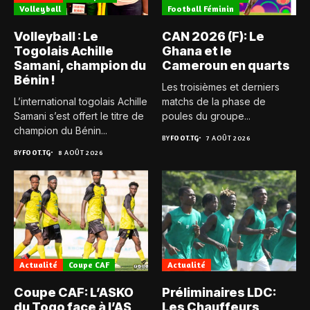
Volleyball
Football Féminin
Volleyball : Le
CAN 2026 (F): Le
Togolais Achille
Ghana et le
Samani, champion du
Cameroun en quarts
Bénin !
Les troisièmes et derniers
L’international togolais Achille
matchs de la phase de
Samani s’est offert le titre de
poules du groupe...
champion du Bénin...
BY
FOOT.TG
7 AOÛT 2026
BY
FOOT.TG
8 AOÛT 2026
Actualité
Coupe CAF
Actualité
Coupe CAF: L’ASKO
Préliminaires LDC:
du Togo face à l’AS
Les Chauffeurs