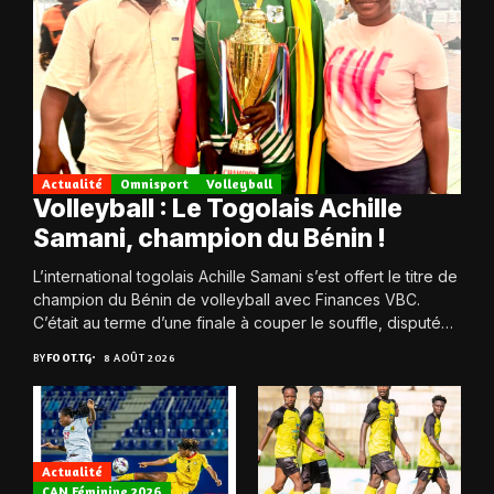
Actualité
Omnisport
Volleyball
Volleyball : Le Togolais Achille
Samani, champion du Bénin !
L’international togolais Achille Samani s’est offert le titre de
champion du Bénin de volleyball avec Finances VBC.
C’était au terme d’une finale à couper le souffle, disputée
ce samedi 8...
BY
FOOT.TG
8 AOÛT 2026
Actualité
CAN Féminine 2026