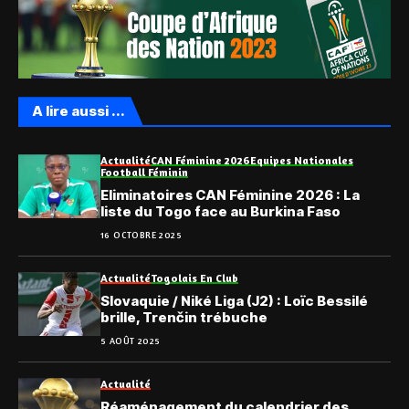
A lire aussi ...
Actualité
CAN Féminine 2026
Equipes Nationales
Football Féminin
Eliminatoires CAN Féminine 2026 : La
liste du Togo face au Burkina Faso
16 OCTOBRE 2025
Actualité
Togolais En Club
Slovaquie / Niké Liga (J2) : Loïc Bessilé
brille, Trenčin trébuche
5 AOÛT 2025
Actualité
Réaménagement du calendrier des