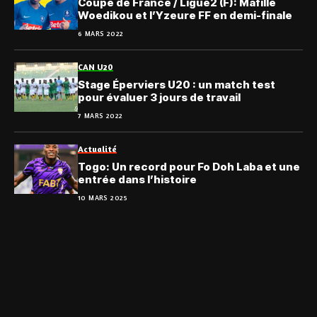
Coupe de France / Ligue2 (F): Mafille
Woedikou et l’Yzeure FF en demi-finale
6 MARS 2022
CAN U20
Stage Éperviers U20 : un match test
pour évaluer 3 jours de travail
7 MARS 2022
Actualité
Togo: Un record pour Fo Doh Laba et une
entrée dans l’histoire
10 MARS 2025