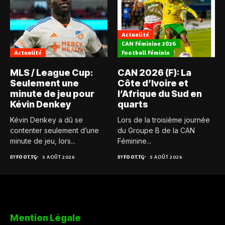
Actualité
CAN Féminine 2026
Actualité
Football Féminin
MLS / League Cup:
CAN 2026 (F): La
Seulement une
Côte d’Ivoire et
minute de jeu pour
l’Afrique du Sud en
Kévin Denkey
quarts
Kévin Denkey a dû se
Lors de la troisième journée
contenter seulement d’une
du Groupe B de la CAN
minute de jeu, lors...
Féminine...
BY
FOOT.TG
5 AOÛT 2026
BY
FOOT.TG
5 AOÛT 2026
Mention Légale