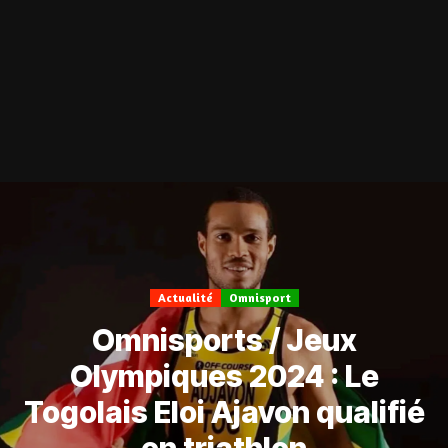
Actualité
Omnisport
Omnisports / Jeux
Olympiques 2024 : Le
Togolais Eloi Ajavon qualifié