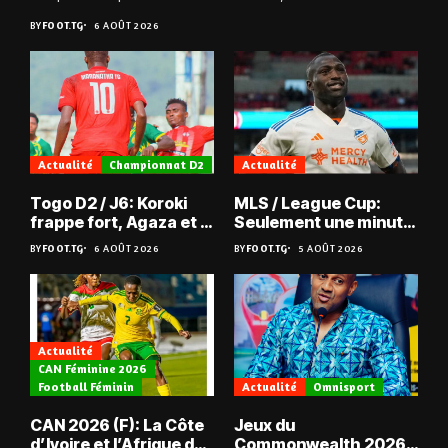
qualifient avec éclat pour...
BY
FOOT.TG
6 AOÛT 2026
Actualité
Championnat D2
Actualité
Togo D2 / J6: Koroki
MLS / League Cup:
frappe fort, Agaza et la
Seulement une minute
JCA assurent,
de jeu pour Kévin
BY
FOOT.TG
6 AOÛT 2026
BY
FOOT.TG
5 AOÛT 2026
suspense avant Sara
Denkey
FC – Doumbé FC
Actualité
CAN Féminine 2026
Football Féminin
Actualité
Omnisport
CAN 2026 (F): La Côte
Jeux du
d’Ivoire et l’Afrique du
Commonwealth 2026 :