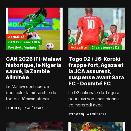
Actualité
CAN Féminine 2026
Football Féminin
Actualité
Championnat D2
CAN 2026 (F): Malawi
Togo D2 / J6: Koroki
historique, le Nigeria
frappe fort, Agaza et
sauvé, la Zambie
la JCA assurent,
éliminée
suspense avant Sara
FC – Doumbé FC
Le Malawi continue de
bousculer la hiérarchie du
La D2 nationale du Togo a
football féminin africain.
poursuivi son championnat
Pour...
ce mercredi avec...
BY
FOOT.TG
6 AOÛT 2026
BY
FOOT.TG
6 AOÛT 2026