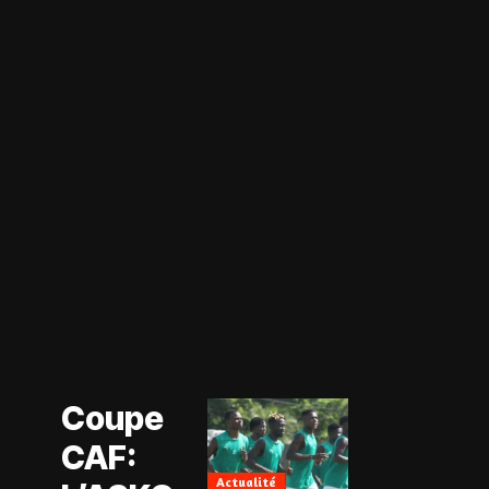
Actualité
Coupe CAF
Actualité
Coupe
CAN Féminine
2026
CAF:
Football
Féminin
Actualité