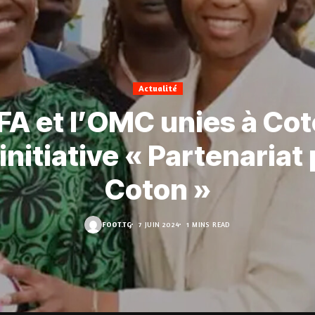
Actualité
IFA et l’OMC unies à Co
’initiative « Partenariat 
Coton »
FOOT.TG
7 JUIN 2024
1 MINS READ