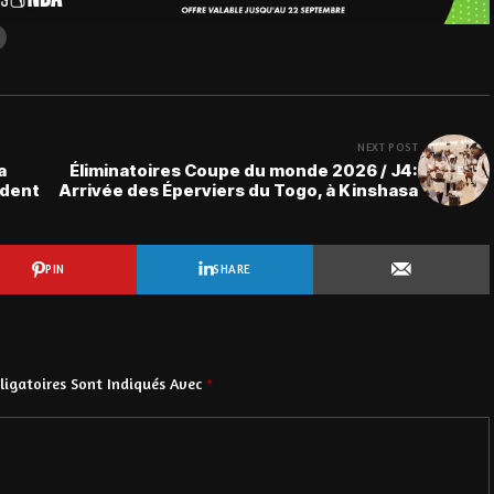
NEXT POST
a
Éliminatoires Coupe du monde 2026 / J4:
ident
Arrivée des Éperviers du Togo, à Kinshasa
PIN
SHARE
igatoires Sont Indiqués Avec
*