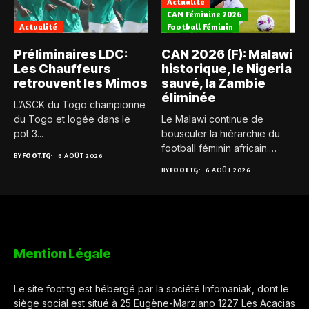
Actualité
CAN Féminine 2026
Actualité
Football Féminin
Préliminaires LDC:
CAN 2026 (F): Malawi
Les Chauffeurs
historique, le Nigeria
retrouvent les Mimos
sauvé, la Zambie
éliminée
L’ASCK du Togo championne
du Togo et logée dans le
Le Malawi continue de
pot 3...
bousculer la hiérarchie du
football féminin africain.
BY
FOOT.TG
6 AOÛT 2026
Pour...
BY
FOOT.TG
6 AOÛT 2026
Mention Légale
Le site foot.tg est hébergé par la société Infomaniak, dont le
siège social est situé à 25 Eugène-Marziano 1227 Les Acacias