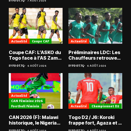
BY
FOOT.TG
7 AOÛT 2026
Actualité
Coupe CAF
Actualité
Coupe CAF: L’ASKO du
Préliminaires LDC: Les
Togo face à l’AS Zam
Chauffeurs retrouvent
du Niger
les Mimos
BY
FOOT.TG
6 AOÛT 2026
BY
FOOT.TG
6 AOÛT 2026
Actualité
CAN Féminine 2026
Football Féminin
Actualité
Championnat D2
CAN 2026 (F): Malawi
Togo D2 / J6: Koroki
historique, le Nigeria
frappe fort, Agaza et la
sauvé, la Zambie
JCA assurent,
BY
FOOT.TG
6 AOÛT 2026
BY
FOOT.TG
6 AOÛT 2026