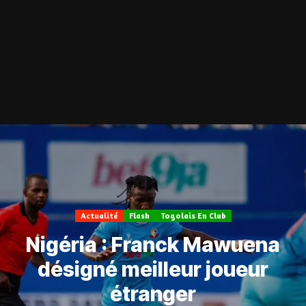
Actualité
Flash
Togolais En Club
Nigéria : Franck Mawuena
désigné meilleur joueur
étranger