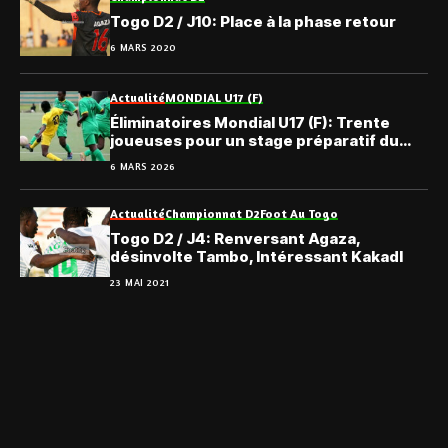
Togo D2 / J10: Place à la phase retour
6 MARS 2020
Actualité
MONDIAL U17 (F)
Éliminatoires Mondial U17 (F): Trente
joueuses pour un stage préparatif du
Togo
6 MARS 2026
Actualité
Championnat D2
Foot Au Togo
Togo D2 / J4: Renversant Agaza,
désinvolte Tambo, Intéressant Kakadl
23 MAI 2021