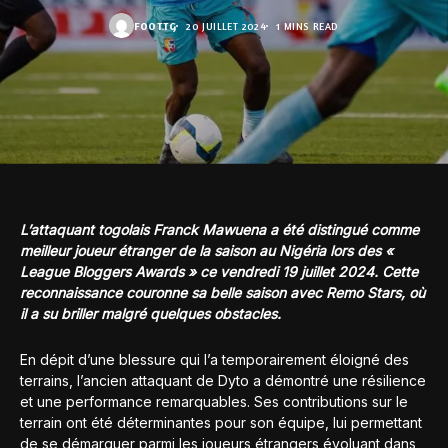
FOOT.TG
20 JUILLET 2024
1 MINS READ
L’attaquant togolais Franck Mawuena a été distingué comme
meilleur joueur étranger de la saison au Nigéria lors des «
League Bloggers Awards » ce vendredi 19 juillet 2024. Cette
reconnaissance couronne sa belle saison avec Remo Stars, où
il a su briller malgré quelques obstacles.
En dépit d’une blessure qui l’a temporairement éloigné des
terrains, l’ancien attaquant de Dyto a démontré une résilience
et une performance remarquables. Ses contributions sur le
terrain ont été déterminantes pour son équipe, lui permettant
de se démarquer parmi les joueurs étrangers évoluant dans