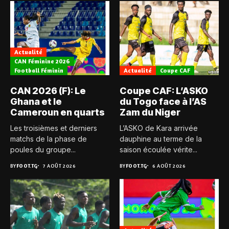
Actualité
CAN Féminine 2026
Football Féminin
Actualité
Coupe CAF
CAN 2026 (F): Le
Coupe CAF: L’ASKO
Ghana et le
du Togo face à l’AS
Cameroun en quarts
Zam du Niger
Les troisièmes et derniers
L’ASKO de Kara arrivée
matchs de la phase de
dauphine au terme de la
poules du groupe...
saison écoulée vérite...
BY
FOOT.TG
7 AOÛT 2026
BY
FOOT.TG
6 AOÛT 2026