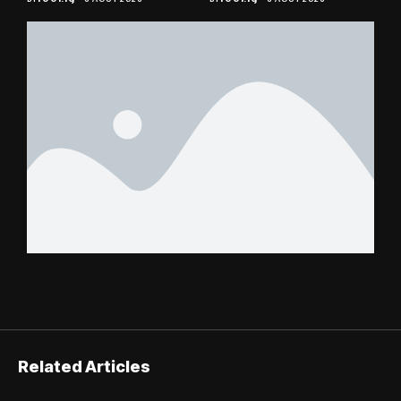
éliminée
suspense avant Sara
FC – Doumbé FC
Related Articles