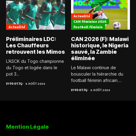
Actualité
CAN Féminine 2026
Actualité
Football Féminin
Préliminaires LDC:
CAN 2026 (F): Malawi
Les Chauffeurs
historique, le Nigeria
retrouvent les Mimos
sauvé, la Zambie
éliminée
L’ASCK du Togo championne
du Togo et logée dans le
Le Malawi continue de
pot 3...
bousculer la hiérarchie du
football féminin africain.
BY
FOOT.TG
6 AOÛT 2026
Pour...
BY
FOOT.TG
6 AOÛT 2026
Mention Légale