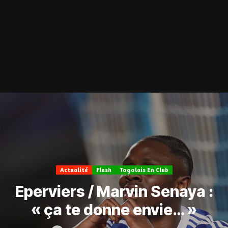
Actualité
Flash
Togolais En Club
Eperviers / Marvin Senaya :
« ça te donne envie… »