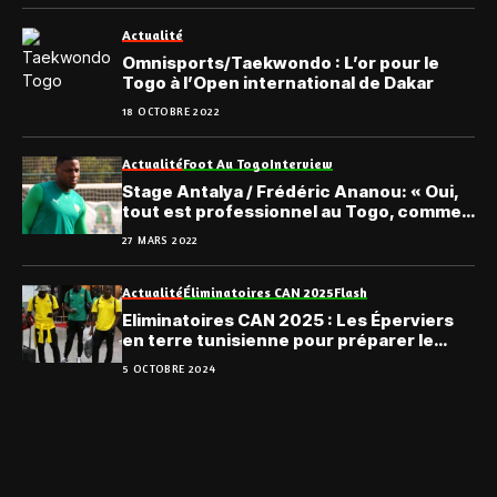
Actualité
Omnisports/Taekwondo : L’or pour le
Togo à l’Open international de Dakar
18 OCTOBRE 2022
Actualité
Foot Au Togo
Interview
Stage Antalya / Frédéric Ananou: « Oui,
tout est professionnel au Togo, comme
en Allemagne… »
27 MARS 2022
Actualité
Éliminatoires CAN 2025
Flash
Eliminatoires CAN 2025 : Les Éperviers
en terre tunisienne pour préparer le
match contre l’Algérie
5 OCTOBRE 2024