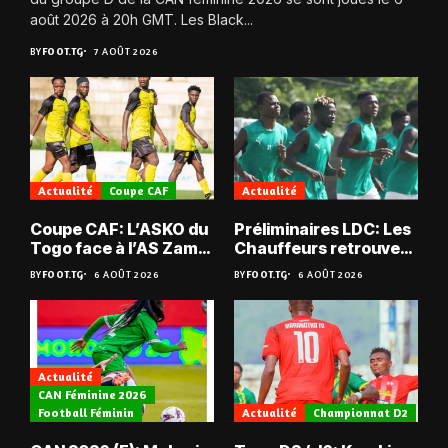
août 2026 à 20h GMT. Les Black...
BY
FOOT.TG
7 AOÛT 2026
Actualité
Coupe CAF
Actualité
Coupe CAF: L’ASKO du
Préliminaires LDC: Les
Togo face à l’AS Zam
Chauffeurs retrouvent
du Niger
les Mimos
BY
FOOT.TG
6 AOÛT 2026
BY
FOOT.TG
6 AOÛT 2026
Actualité
CAN Féminine 2026
Football Féminin
Actualité
Championnat D2