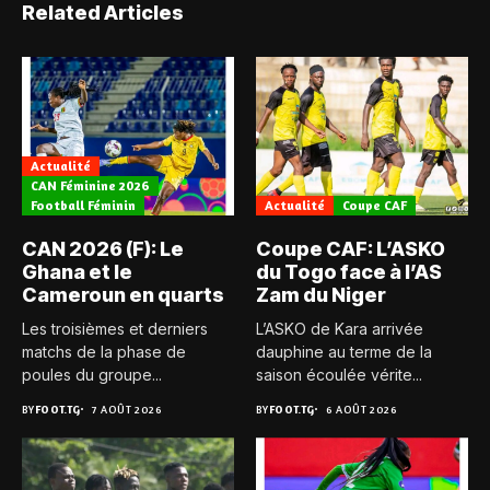
Related Articles
Actualité
CAN Féminine 2026
Football Féminin
Actualité
Coupe CAF
CAN 2026 (F): Le
Coupe CAF: L’ASKO
Ghana et le
du Togo face à l’AS
Cameroun en quarts
Zam du Niger
Les troisièmes et derniers
L’ASKO de Kara arrivée
matchs de la phase de
dauphine au terme de la
poules du groupe...
saison écoulée vérite...
BY
FOOT.TG
7 AOÛT 2026
BY
FOOT.TG
6 AOÛT 2026