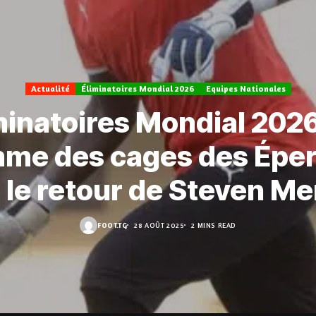
Actualité
Éliminatoires Mondial 2026
Equipes Nationales
minatoires Mondial 2026 
mme des cages des Éper
 le retour de Steven M
FOOT.TG
28 AOÛT 2025
2 MINS READ