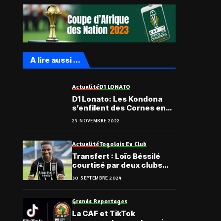
A lire aussi ...
Actualité
D1 LONATO
D1 Lonato: Les Kondona
s’enfilent des Cornes en
match en retard de la J1
23 NOVEMBRE 2022
Actualité
Togolais En Club
Transfert : Loïc Béssilé
courtisé par deux clubs
belges
30 SEPTEMBRE 2024
Grands Reportages
La CAF et TikTok