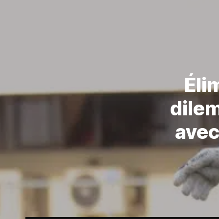
Éli
dile
avec