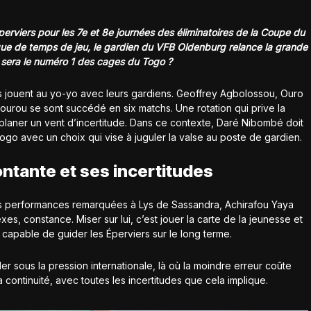
erviers pour les 7e et 8e journées des éliminatoires de la Coupe du
ue de temps de jeu, le gardien du VFB Oldenburg relance la grande
ui sera le numéro 1 des cages du Togo ?
rs jouent au yo-yo avec leurs gardiens. Geoffrey Agbolossou, Ouro
urou se sont succédé en six matchs. Une rotation qui prive la
e planer un vent d’incertitude. Dans ce contexte, Daré Nibombé doit
ogo avec un choix qui vise à juguler la valse au poste de gardien.
ontante et ses incertitudes
des performances remarquées à Lys de Sassandra, Achirafou Yaya
xes, constance. Miser sur lui, c’est jouer la carte de la jeunesse et
 capable de guider les Éperviers sur le long terme.
iller sous la pression internationale, là où la moindre erreur coûte
 la continuité, avec toutes les incertitudes que cela implique.