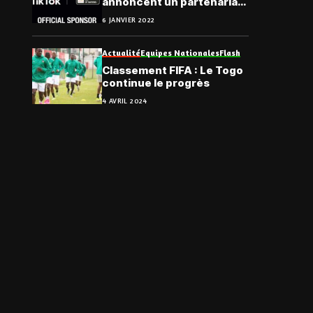
annoncent un partenariat
pour la CAN
6 JANVIER 2022
Actualité
Equipes Nationales
Flash
Classement FIFA : Le Togo
continue le progrès
4 AVRIL 2024