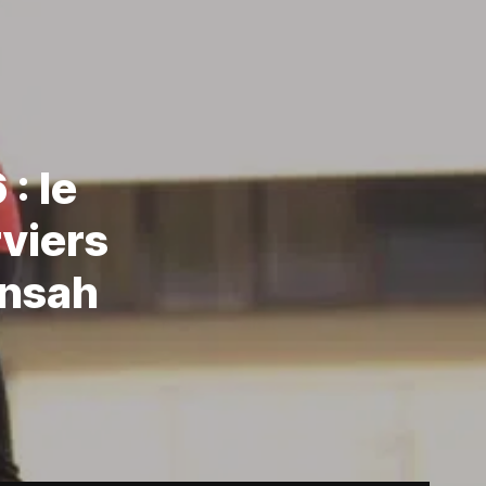
: le
viers
ensah