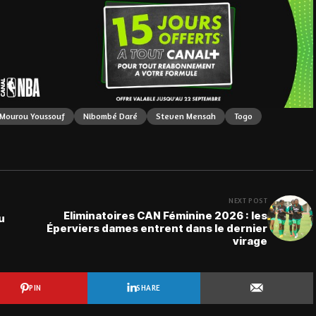
Mourou Youssouf
Nibombé Daré
Steven Mensah
Togo
NEXT POST
Eliminatoires CAN Féminine 2026 : les
u
Éperviers dames entrent dans le dernier
virage
PIN
SHARE