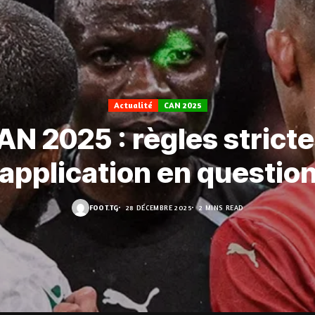
Actualité
CAN 2025
AN 2025 : règles stricte
’application en question
FOOT.TG
28 DÉCEMBRE 2025
2 MINS READ