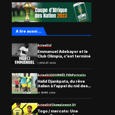
A lire aussi ...
Actualité
Emmanuel Adebayor et le
Club Olimpia, c’est terminé
1 JUILLET 2020
Actualité
JOURNÉE FIFA
Portraits
Halid Djankpata, du rêve
italien à l’appel du nid des
Éperviers
25 MARS 2026
Actualité
Championnat D1
Togo / mercato: Une