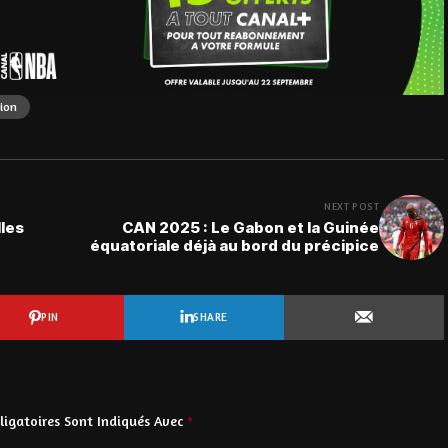
ion
NEXT POST
les
CAN 2025 : Le Gabon et la Guinée
équatoriale déjà au bord du précipice
PIN
SHARE
igatoires Sont Indiqués Avec
*