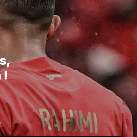
s,
 !