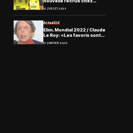
nouvelle recrue chez
l’ASKO de Kara
12 JUILLET 2023
Actualité
Elim. Mondial 2022 / Claude
Le Roy: «Les favoris sont
faits pour être battus…»
21 JANVIER 2020