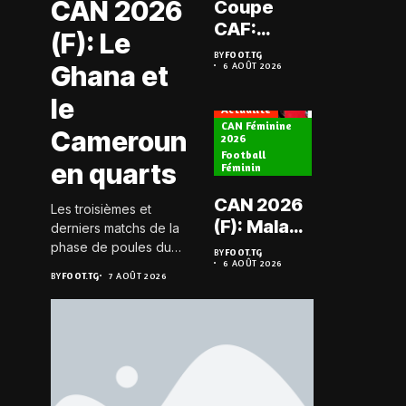
CAN 2026
Coupe
Prélimi
CAF:
(F): Le
LDC: L
L’ASKO du
BY
FOOT.TG
Chauff
Ghana et
6 AOÛT 2026
Togo face
BY
FOOT.TG
6 AOÛT 202
retrou
à l’AS Zam
le
les Mi
Actualité
du Niger
CAN Féminine
Cameroun
2026
Football
Actualité
en quarts
Féminin
Championn
CAN 2026
Les troisièmes et
Togo D2
(F): Malawi
derniers matchs de la
Koroki
historique,
phase de poules du
BY
FOOT.TG
frappe 
6 AOÛT 2026
groupe D de la CAN
le Nigeria
BY
FOOT.TG
BY
FOOT.TG
7 AOÛT 2026
6 AOÛT 202
Agaza e
féminine 2026 se sont
sauvé, la
JCA
joués le 6 août 2026 à
Zambie
20h GMT. Les Black...
assure
éliminée
suspe
avant S
FC – D