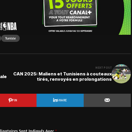
Tunisie
NEXT POST
CAN 2025: Maliens et Tunisiens à couteaux
ale
tirés, renvoyés en prolongations
PIN
SHARE
igatoires Sont Indiqués Avec
*