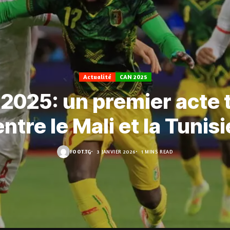
Actualité
CAN 2025
2025: un premier acte 
entre le Mali et la Tunisi
FOOT.TG
3 JANVIER 2026
1 MINS READ