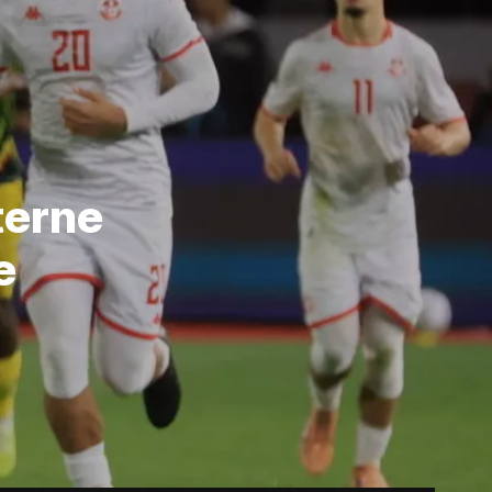
terne
e