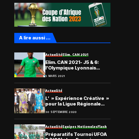
A lire aussi ...
Actualité
Elim. CAN 2021
Elim. CAN 2021- J5 & 6:
l’Olympique Lyonnais
bloque Malcolm Barcola
5 MARS 2021
Actualité
L’ » Expérience Créative »
pour la Ligue Régionale
Lomé-Golfe
30 SEPTEMBRE 2020
Actualité
Equipes Nationales
Flash
Préparatifs Tournoi UFOA