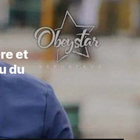
re et
u du