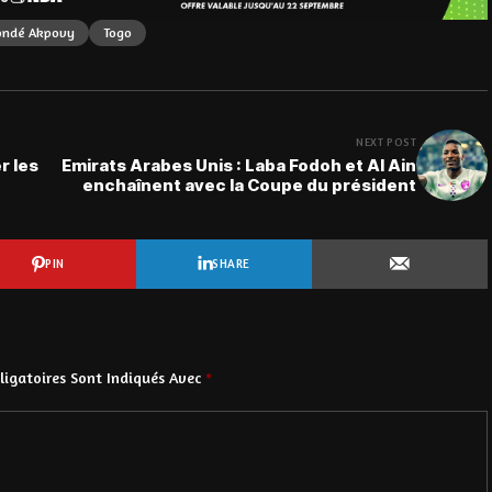
ondé Akpovy
Togo
NEXT POST
r les
Emirats Arabes Unis : Laba Fodoh et Al Ain
enchaînent avec la Coupe du président
PIN
SHARE
igatoires Sont Indiqués Avec
*