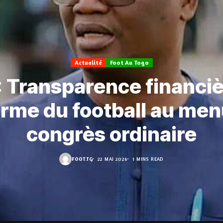
Actualité
Foot Au Togo
: Transparence financiè
orme du football au men
congrès ordinaire
FOOT.TG
22 MAI 2026
1 MINS READ