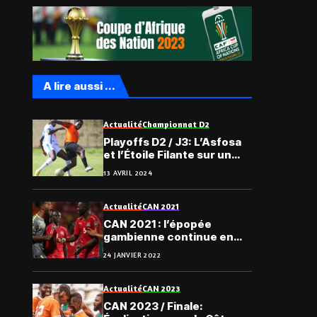
A lire aussi ...
Actualité
Championnat D2
Playoffs D2 / J3: L’Asfosa
et l’Étoile Filante sur un
ton plat
13 AVRIL 2024
Actualité
CAN 2021
CAN 2021 : l’épopée
gambienne continue en
quarts
24 JANVIER 2022
Actualité
CAN 2023
CAN 2023 / Finale: