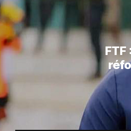
FTF 
réf