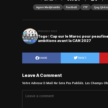
Agoro Medjéssiribi
Football
FTF
Guy Gbéz
PREVIOUS POST
Togo : Cap sur le Maroc pour peaufine
ambitions avant la CAN 2027
SHARE
TWEET
Leave A Comment
Votre Adresse E-Mail Ne Sera Pas Publiée.
Les Champs Obl