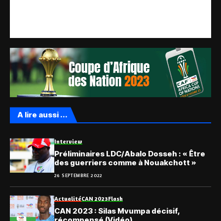
A lire aussi ...
Interview
Préliminaires LDC/Abalo Dosseh : « Être
des guerriers comme à Nouakchott »
26 SEPTEMBRE 2022
Actualité
CAN 2023
Flash
CAN 2023 : Silas Mvumpa décisif,
récompensé (Vidéo)