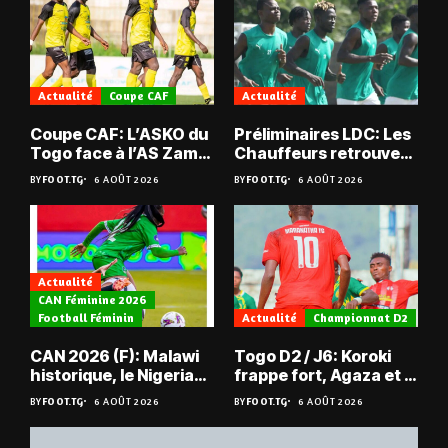
Actualité
Coupe CAF
Actualité
Coupe CAF: L’ASKO du
Préliminaires LDC: Les
Togo face à l’AS Zam
Chauffeurs retrouvent
du Niger
les Mimos
BY
FOOT.TG
6 AOÛT 2026
BY
FOOT.TG
6 AOÛT 2026
Actualité
CAN Féminine 2026
Football Féminin
Actualité
Championnat D2
CAN 2026 (F): Malawi
Togo D2 / J6: Koroki
historique, le Nigeria
frappe fort, Agaza et la
sauvé, la Zambie
JCA assurent,
BY
FOOT.TG
6 AOÛT 2026
BY
FOOT.TG
6 AOÛT 2026
éliminée
suspense avant Sara
FC – Doumbé FC