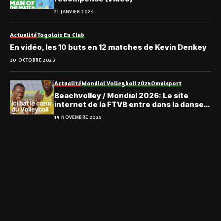
21 JANVIER 2024
Actualité
Togolais En Club
En vidéo, les 10 buts en 12 matches de Kevin Denkey
30 OCTOBRE 2023
Actualité
Mondial Volleyball 2025
Omnisport
Beachvolley / Mondial 2026: Le site
internet de la FTVB entre dans la danse
et fait peau neuve
14 NOVEMBRE 2025