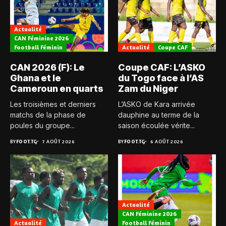
Actualité
CAN Féminine 2026
Football Féminin
Actualité
Coupe CAF
CAN 2026 (F): Le
Coupe CAF: L’ASKO
Ghana et le
du Togo face à l’AS
Cameroun en quarts
Zam du Niger
Les troisièmes et derniers
L’ASKO de Kara arrivée
matchs de la phase de
dauphine au terme de la
poules du groupe...
saison écoulée vérite...
BY
FOOT.TG
7 AOÛT 2026
BY
FOOT.TG
6 AOÛT 2026
Actualité
CAN Féminine 2026
Actualité
Football Féminin