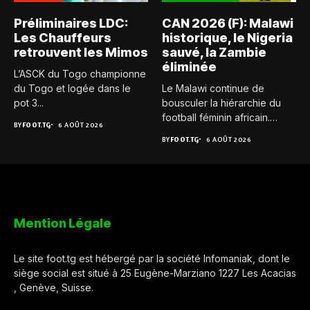
Préliminaires LDC:
CAN 2026 (F): Malawi
Les Chauffeurs
historique, le Nigeria
retrouvent les Mimos
sauvé, la Zambie
éliminée
L’ASCK du Togo championne
du Togo et logée dans le
Le Malawi continue de
pot 3...
bousculer la hiérarchie du
football féminin africain.
BY
FOOT.TG
6 AOÛT 2026
Pour...
BY
FOOT.TG
6 AOÛT 2026
Mention Légale
Le site foot.tg est hébergé par la société Infomaniak, dont le
siège social est situé à 25 Eugène-Marziano 1227 Les Acacias
, Genève, Suisse.