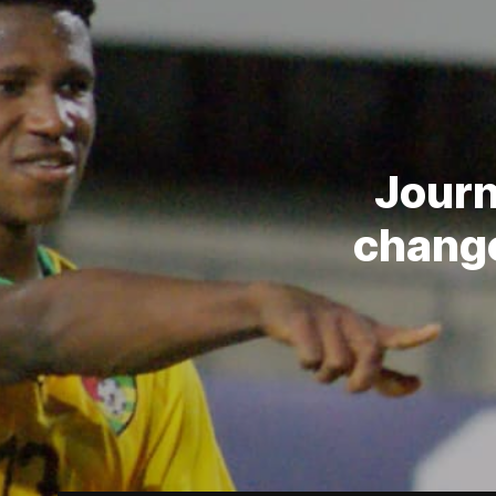
Journ
change