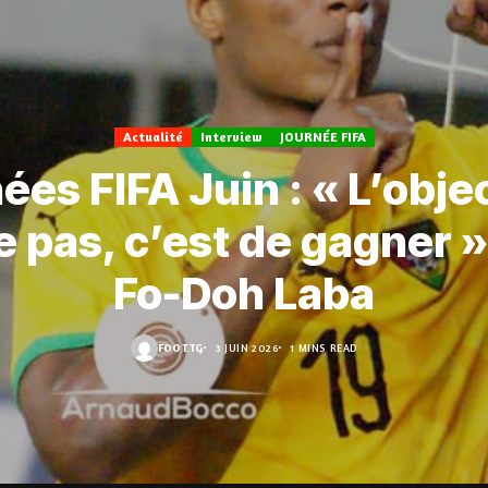
Actualité
Interview
JOURNÉE FIFA
ées FIFA Juin : « L’objec
 pas, c’est de gagner »
Fo-Doh Laba
FOOT.TG
3 JUIN 2026
1 MINS READ