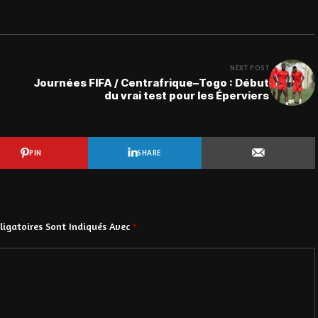
NEXT POST
Journées FIFA / Centrafrique–Togo : Début
du vrai test pour les Éperviers
PIN
SHARE
igatoires Sont Indiqués Avec
*