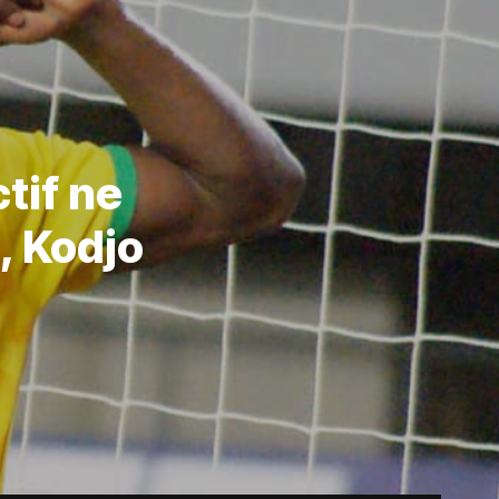
tif ne
, Kodjo