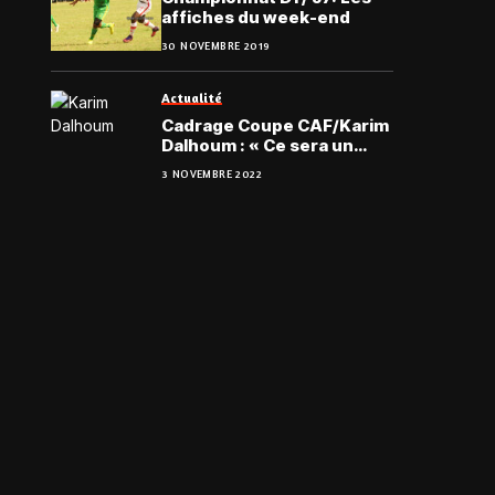
affiches du week-end
30 NOVEMBRE 2019
Actualité
Cadrage Coupe CAF/Karim
Dalhoum : « Ce sera un
autre match »
3 NOVEMBRE 2022