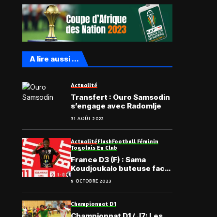
A lire aussi ...
Actualité
Transfert : Ouro Samsodin
s’engage avec Radomlje
31 AOÛT 2022
Actualité
Flash
Football Féminin
Togolais En Club
France D3 (F) : Sama
Koudjoukalo buteuse face
à CA Paris
9 OCTOBRE 2023
Championnat D1
Championnat D1 / J7: Les