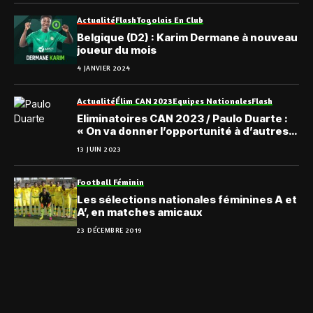
Actualité
Flash
Togolais En Club
Belgique (D2) : Karim Dermane à nouveau
joueur du mois
4 JANVIER 2024
Actualité
Élim CAN 2023
Equipes Nationales
Flash
Eliminatoires CAN 2023 / Paulo Duarte :
« On va donner l’opportunité à d’autres
joueurs »
13 JUIN 2023
Football Féminin
Les sélections nationales féminines A et
A’, en matches amicaux
23 DÉCEMBRE 2019