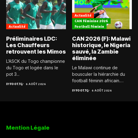
Actualité
CAN Féminine 2026
Actualité
Football Féminin
Préliminaires LDC:
CAN 2026 (F): Malawi
Les Chauffeurs
historique, le Nigeria
retrouvent les Mimos
sauvé, la Zambie
éliminée
L’ASCK du Togo championne
du Togo et logée dans le
Le Malawi continue de
pot 3...
bousculer la hiérarchie du
football féminin africain.
BY
FOOT.TG
6 AOÛT 2026
Pour...
BY
FOOT.TG
6 AOÛT 2026
Mention Légale