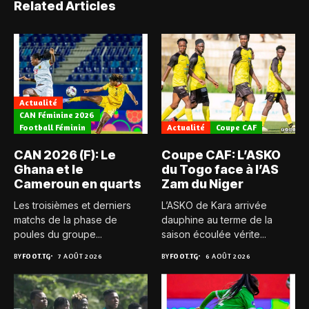
Related Articles
Actualité
CAN Féminine 2026
Football Féminin
Actualité
Coupe CAF
CAN 2026 (F): Le
Coupe CAF: L’ASKO
Ghana et le
du Togo face à l’AS
Cameroun en quarts
Zam du Niger
Les troisièmes et derniers
L’ASKO de Kara arrivée
matchs de la phase de
dauphine au terme de la
poules du groupe...
saison écoulée vérite...
BY
FOOT.TG
7 AOÛT 2026
BY
FOOT.TG
6 AOÛT 2026