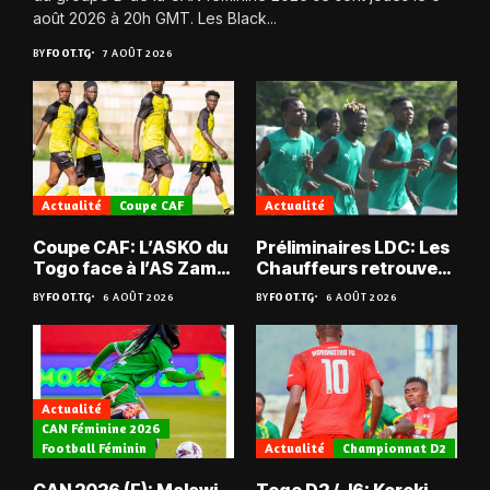
août 2026 à 20h GMT. Les Black...
BY
FOOT.TG
7 AOÛT 2026
Actualité
Coupe CAF
Actualité
Coupe CAF: L’ASKO du
Préliminaires LDC: Les
Togo face à l’AS Zam
Chauffeurs retrouvent
du Niger
les Mimos
BY
FOOT.TG
6 AOÛT 2026
BY
FOOT.TG
6 AOÛT 2026
Actualité
CAN Féminine 2026
Football Féminin
Actualité
Championnat D2