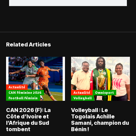
Related Articles
Actualité
CAN Féminine 2026
Actualité
Omnisport
Football Féminin
Volleyball
CAN 2026 (F): La
Volleyball : Le
Côte d’Ivoire et
Togolais Achille
l’Afrique du Sud
Samani, champion du
tombent
Bénin !