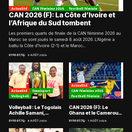
Actualité
CAN Féminine 2026
Football Féminin
CAN 2026 (F): La Côte d’Ivoire et
l’Afrique du Sud tombent
Les premiers quarts de finale de la CAN féminine 2026 au
Maroc se sont joués le samedi 8 août 2026. L’Algérie a
battu la Côte d’Ivoire (2-1) et le Maroc...
BY
FOOT.TG
9 AOÛT 2026
Actualité
Actualité
Omnisport
CAN Féminine 2026
Volleyball
Football Féminin
Volleyball : Le Togolais
CAN 2026 (F): Le
Achille Samani,
Ghana et le Cameroun
champion du Bénin !
en quarts
BY
FOOT.TG
8 AOÛT 2026
BY
FOOT.TG
7 AOÛT 2026