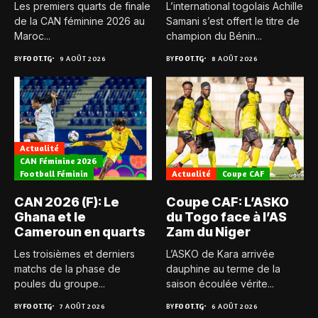
Les premiers quarts de finale
L’international togolais Achille
de la CAN féminine 2026 au
Samani s’est offert le titre de
Maroc...
champion du Bénin...
BY
FOOT.TG
9 AOÛT 2026
BY
FOOT.TG
8 AOÛT 2026
Actualité
CAN Féminine 2026
Football Féminin
Actualité
Coupe CAF
CAN 2026 (F): Le
Coupe CAF: L’ASKO
Ghana et le
du Togo face à l’AS
Cameroun en quarts
Zam du Niger
Les troisièmes et derniers
L’ASKO de Kara arrivée
matchs de la phase de
dauphine au terme de la
poules du groupe...
saison écoulée vérite...
BY
FOOT.TG
7 AOÛT 2026
BY
FOOT.TG
6 AOÛT 2026