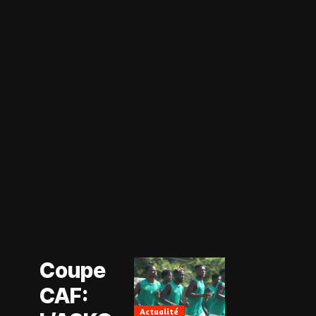
Actualité
Coupe CAF
Actualité
Coupe
CAN Féminine
2026
CAF:
Football
Féminin
Actualité