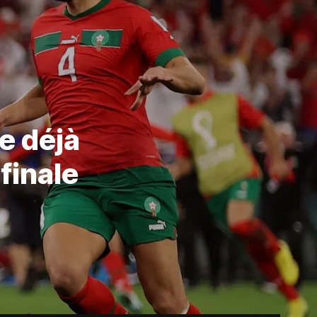
de déjà
finale