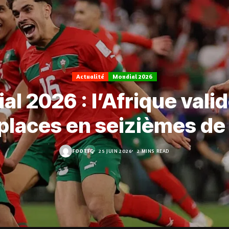
Actualité
Mondial 2026
l 2026 : l’Afrique vali
places en seizièmes de 
FOOT.TG
25 JUIN 2026
2 MINS READ