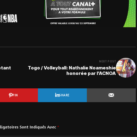
NEXT POST
etant
Togo / Volleyball: Nathalie Noameshie
honorée par l’ACNOA
PIN
SHARE
igatoires Sont Indiqués Avec
*