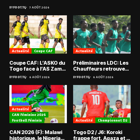
BY
FOOT.TG
7 AOÛT 2026
Actualité
Coupe CAF
Actualité
Coupe CAF: L’ASKO du
Préliminaires LDC: Les
Togo face à l’AS Zam
Chauffeurs retrouvent
du Niger
les Mimos
BY
FOOT.TG
6 AOÛT 2026
BY
FOOT.TG
6 AOÛT 2026
Actualité
CAN Féminine 2026
Football Féminin
Actualité
Championnat D2
CAN 2026 (F): Malawi
Togo D2 / J6: Koroki
historique, le Nigeria
frappe fort, Agaza et la