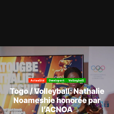
Actualité
Omnisport
Volleyball
Togo / Volleyball: Nathalie
Noameshie honorée par
l’ACNOA