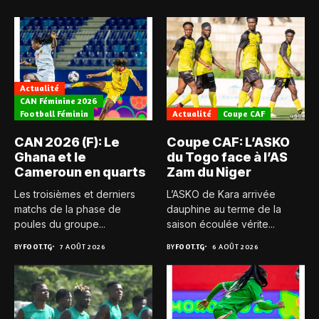
Actualité
CAN Féminine 2026
Football Féminin
Actualité
Coupe CAF
CAN 2026 (F): Le
Coupe CAF: L’ASKO
Ghana et le
du Togo face à l’AS
Cameroun en quarts
Zam du Niger
Les troisièmes et derniers
L’ASKO de Kara arrivée
matchs de la phase de
dauphine au terme de la
poules du groupe...
saison écoulée vérite...
BY
FOOT.TG
7 AOÛT 2026
BY
FOOT.TG
6 AOÛT 2026