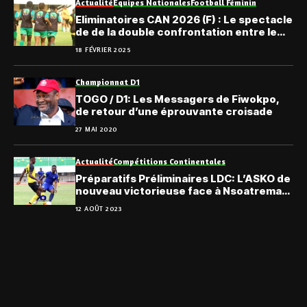
Actualité
Equipes Nationales
Football Féminin
Eliminatoires CAN 2026 (F) : Le spectacle
de de la double confrontation entre le
Togo et Djibouti gracieusement offert
18 FÉVRIER 2025
au public
Championnat D1
TOGO / D1: Les Messagers de Fiwokpo,
de retour d’une éprouvante croisade
27 MAI 2020
Actualité
Compétitions Continentales
Préparatifs Préliminaires LDC: L’ASKO de
nouveau victorieuse face à Nsoatreman
FC du Ghana
12 AOÛT 2023