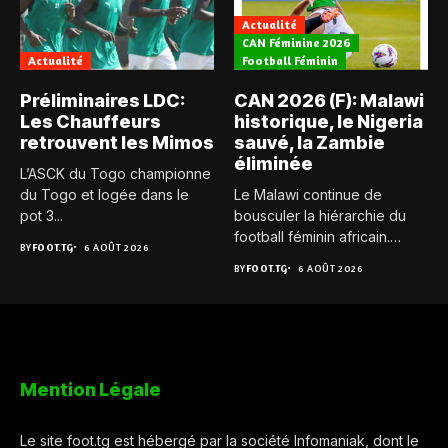
Actualité
CAN Féminine 2026
Actualité
Football Féminin
Préliminaires LDC:
CAN 2026 (F): Malawi
Les Chauffeurs
historique, le Nigeria
retrouvent les Mimos
sauvé, la Zambie
éliminée
L’ASCK du Togo championne
du Togo et logée dans le
Le Malawi continue de
pot 3...
bousculer la hiérarchie du
football féminin africain.
BY
FOOT.TG
6 AOÛT 2026
Pour...
BY
FOOT.TG
6 AOÛT 2026
Mention Légale
Le site foot.tg est hébergé par la société Infomaniak, dont le