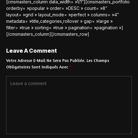
[cmsmasters_column data_width= »1/1″][cmsmasters_portfolio
orderby= »popular » order= »DESC » count= »8″
layout= »grid » layout_mode= »perfect » columns= »4″
metadata= »title,categories,rollover » gap= »large »
filter= »true » sorting= »true » pagination= »pagination »]
[/cmsmasters_column][/cmsmasters_row]
Leave A Comment
Votre Adresse E-Mail Ne Sera Pas Publiée.
Les Champs
Obligatoires Sont Indiqués Avec
*