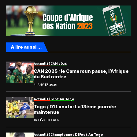
A lire aussi ...
Actualité
CAN 2025
CAN 2025 : le Cameroun passe, l’Afrique
du Sud rentre
4 JANVIER 2026
Actualité
Foot Au Togo
Togo / D1 Lonato: La 13ème journée
maintenue
10 FÉVRIER 2024
Actualité
Championnat D1
Foot Au Togo