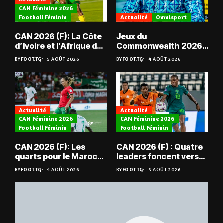
CAN Féminine 2026
Football Féminin
Actualité
Omnisport
CAN 2026 (F): La Côte
Jeux du
d’Ivoire et l’Afrique du
Commonwealth 2026 :
Sud en quarts
« Les médailles ne
BY
FOOT.TG
5 AOÛT 2026
BY
FOOT.TG
4 AOÛT 2026
tombent pas du ciel »,
Benjamin Boukpeti
Actualité
Actualité
CAN Féminine 2026
CAN Féminine 2026
Football Féminin
Football Féminin
CAN 2026 (F): Les
CAN 2026 (F) : Quatre
quarts pour le Maroc
leaders foncent vers
et l’Algérie
les quarts
BY
FOOT.TG
4 AOÛT 2026
BY
FOOT.TG
3 AOÛT 2026