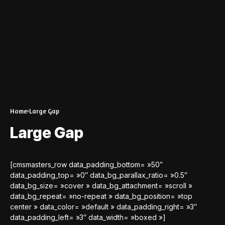
Home
Large Gap
Large Gap
[cmsmasters_row data_padding_bottom= »50″
data_padding_top= »0″ data_bg_parallax_ratio= »0.5″
data_bg_size= »cover » data_bg_attachment= »scroll »
data_bg_repeat= »no-repeat » data_bg_position= »top
center » data_color= »default » data_padding_right= »3″
data_padding_left= »3″ data_width= »boxed »]