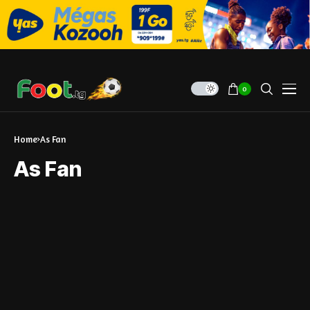
0
Home
As Fan
As Fan