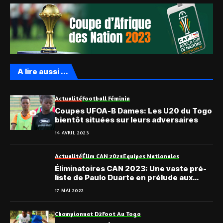
A lire aussi ...
Actualité
Football Féminin
Coupes UFOA-B Dames: Les U20 du Togo
bientôt situées sur leurs adversaires
14 AVRIL 2023
Actualité
Élim CAN 2023
Equipes Nationales
Éliminatoires CAN 2023: Une vaste pré-
liste de Paulo Duarte en prélude aux
rendez-vous de juin
17 MAI 2022
Championnat D2
Foot Au Togo