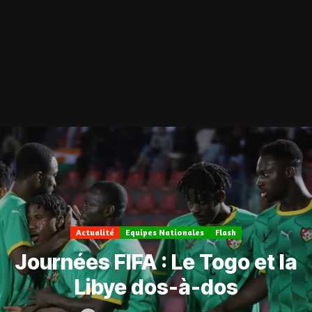
Actualité
Equipes Nationales
Flash
Journées FIFA : Le Togo et la
Libye dos-à-dos