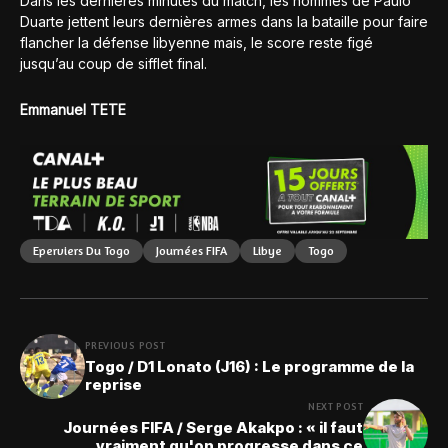
Dans les dernières minutes du match, les hommes de Paulo
Duarte jettent leurs dernières armes dans la bataille pour faire
flancher la défense libyenne mais, le score reste figé
jusqu’au coup de sifflet final.
Emmanuel TETE
Eperviers Du Togo
Journées FIFA
Libye
Togo
PREVIOUS POST
Togo / D1 Lonato (J16) : Le programme de la
reprise
NEXT POST
Journées FIFA / Serge Akakpo : « il faut
vraiment qu'on progresse dans ce