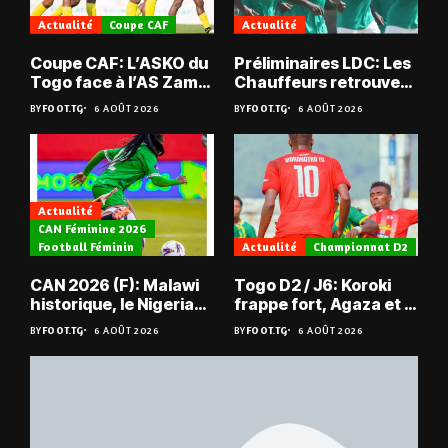
Actualité
Coupe CAF
Actualité
Coupe CAF: L’ASKO du
Préliminaires LDC: Les
Togo face à l’AS Zam
Chauffeurs retrouvent
du Niger
les Mimos
BY
FOOT.TG
6 AOÛT 2026
BY
FOOT.TG
6 AOÛT 2026
Actualité
CAN Féminine 2026
Football Féminin
Actualité
Championnat D2
CAN 2026 (F): Malawi
Togo D2 / J6: Koroki
historique, le Nigeria
frappe fort, Agaza et la
sauvé, la Zambie
JCA assurent,
BY
FOOT.TG
6 AOÛT 2026
BY
FOOT.TG
6 AOÛT 2026
éliminée
suspense avant Sara
FC – Doumbé FC