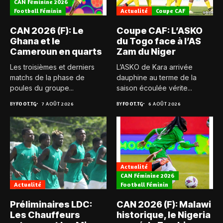
CAN Féminine 2026
Football Féminin
Actualité
Coupe CAF
CAN 2026 (F): Le
Coupe CAF: L’ASKO
Ghana et le
du Togo face à l’AS
Cameroun en quarts
Zam du Niger
Les troisièmes et derniers
L’ASKO de Kara arrivée
matchs de la phase de
dauphine au terme de la
poules du groupe...
saison écoulée vérite...
BY
FOOT.TG
7 AOÛT 2026
BY
FOOT.TG
6 AOÛT 2026
Actualité
CAN Féminine 2026
Actualité
Football Féminin
Préliminaires LDC:
CAN 2026 (F): Malawi
Les Chauffeurs
historique, le Nigeria