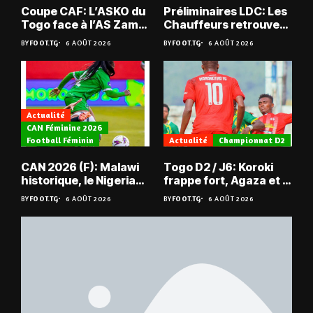
Coupe CAF: L’ASKO du
Préliminaires LDC: Les
Togo face à l’AS Zam
Chauffeurs retrouvent
du Niger
les Mimos
BY
FOOT.TG
6 AOÛT 2026
BY
FOOT.TG
6 AOÛT 2026
Actualité
CAN Féminine 2026
Football Féminin
Actualité
Championnat D2
CAN 2026 (F): Malawi
Togo D2 / J6: Koroki
historique, le Nigeria
frappe fort, Agaza et la
sauvé, la Zambie
JCA assurent,
BY
FOOT.TG
6 AOÛT 2026
BY
FOOT.TG
6 AOÛT 2026
éliminée
suspense avant Sara
FC – Doumbé FC