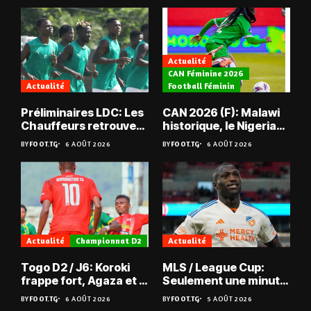
Actualité
CAN Féminine 2026
Actualité
Football Féminin
Préliminaires LDC: Les
CAN 2026 (F): Malawi
Chauffeurs retrouvent
historique, le Nigeria
les Mimos
sauvé, la Zambie
BY
FOOT.TG
6 AOÛT 2026
BY
FOOT.TG
6 AOÛT 2026
éliminée
Actualité
Championnat D2
Actualité
Togo D2 / J6: Koroki
MLS / League Cup:
frappe fort, Agaza et la
Seulement une minute
JCA assurent,
de jeu pour Kévin
BY
FOOT.TG
6 AOÛT 2026
BY
FOOT.TG
5 AOÛT 2026
suspense avant Sara
Denkey