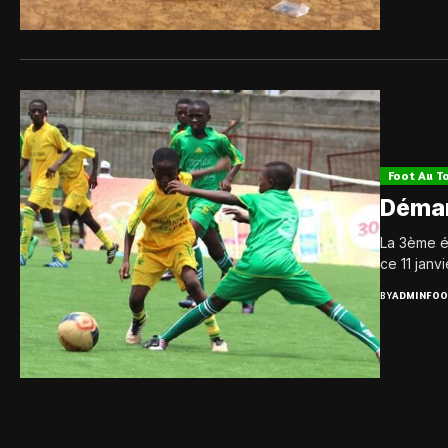
Foot Au T
Démar
La 3ème é
ce 11 janv
BY
ADMINFOO