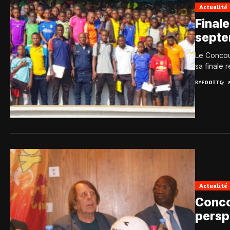
Actualité
Finale
septe
Le Concou
sa finale 
BY
FOOT.TG
Actualité
Conco
persp