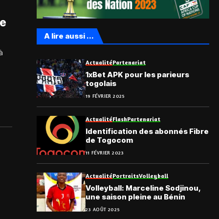
le
A lire aussi ...
à
Actualité
Partenariat
1xBet APK pour les parieurs
togolais
19 FÉVRIER 2025
Actualité
Flash
Partenariat
Identification des abonnés Fibre
de Togocom
11 FÉVRIER 2023
Actualité
Portraits
Volleyball
Volleyball: Marceline Sodjinou,
une saison pleine au Bénin
23 AOÛT 2025