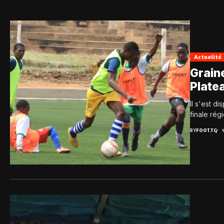
Actualité
Graine
Plate
Il s'est d
finale rég
BY
FOOT.TG