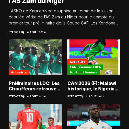
l’AS Zam du Niger
L’ASKO de Kara arrivée dauphine au terme de la saison
écoulée vérite de l’AS Zam du Niger pour le compte du
premier tour préliminaire de la Coupe CAF. Les Kondona...
BY
FOOT.TG
6 AOÛT 2026
Actualité
CAN Féminine 2026
Actualité
Football Féminin
Préliminaires LDC: Les
CAN 2026 (F): Malawi
Chauffeurs retrouvent
historique, le Nigeria
les Mimos
sauvé, la Zambie
BY
FOOT.TG
6 AOÛT 2026
BY
FOOT.TG
6 AOÛT 2026
éliminée