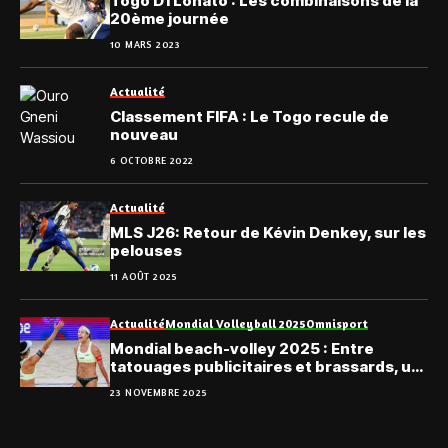
Togo D1 Lonato : Les combinaisons de la
20ème journée
10 MARS 2023
Actualité
Classement FIFA : Le Togo recule de
nouveau
6 OCTOBRE 2022
Actualité
MLS J26: Retour de Kévin Denkey, sur les
pelouses
11 AOÛT 2025
Actualité
Mondial Volleyball 2025
Omnisport
Mondial beach-volley 2025 : Entre
tatouages publicitaires et brassards, un
marketing sportif d’intensité
23 NOVEMBRE 2025