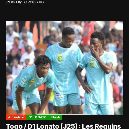
BY
FOOT.TG
29 AVRIL 2025
Actualité
D1 LONATO
Flash
Togo / D1 Lonato (J25) : Les Requins