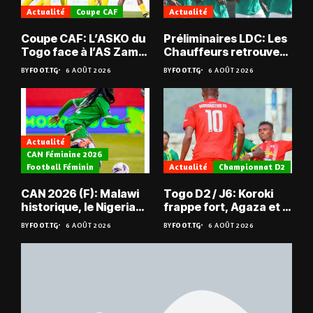
Actualité
Coupe CAF
Actualité
Coupe CAF: L’ASKO du
Préliminaires LDC: Les
Togo face à l’AS Zam
Chauffeurs retrouvent
du Niger
les Mimos
BY
FOOT.TG
6 AOÛT 2026
BY
FOOT.TG
6 AOÛT 2026
Actualité
CAN Féminine 2026
Football Féminin
Actualité
Championnat D2
CAN 2026 (F): Malawi
Togo D2 / J6: Koroki
historique, le Nigeria
frappe fort, Agaza et la
sauvé, la Zambie
JCA assurent,
BY
FOOT.TG
6 AOÛT 2026
BY
FOOT.TG
6 AOÛT 2026
éliminée
suspense avant Sara
FC – Doumbé FC