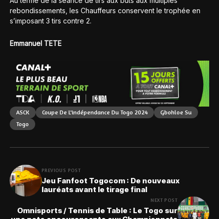
Au terme de la séance de tirs aux buts aux multiples
rebondissements, les Chauffeurs conservent le trophée en
s’imposant 3 tirs contre 2.
Emmanuel TETE
ASCK
Coupe De L'indépendance Du Togo 2024
Gbohloe Su
Togo
PREVIOUS POST
Jeu Fanfoot Togocom : De nouveaux
lauréats avant le tirage final
NEXT POST
Omnisports / Tennis de Table : Le Togo sur