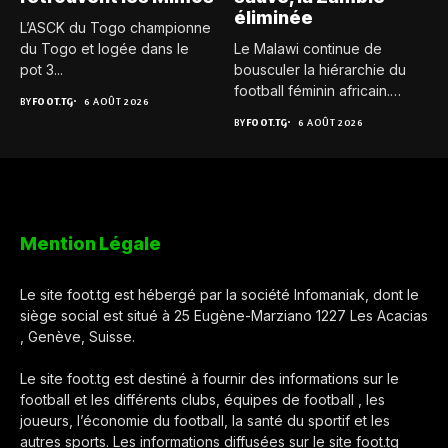
éliminée
L’ASCK du Togo championne
du Togo et logée dans le
Le Malawi continue de
pot 3...
bousculer la hiérarchie du
football féminin africain.
BY
FOOT.TG
6 AOÛT 2026
Pour...
BY
FOOT.TG
6 AOÛT 2026
Mention Légale
Le site foot.tg est hébergé par la société Infomaniak, dont le
siège social est situé à 25 Eugène-Marziano 1227 Les Acacias
, Genève, Suisse.
Le site foot.tg est destiné à fournir des informations sur le
football et les différents clubs, équipes de football , les
joueurs, l’économie du football, la santé du sportif et les
autres sports. Les informations diffusées sur le site foot.tg