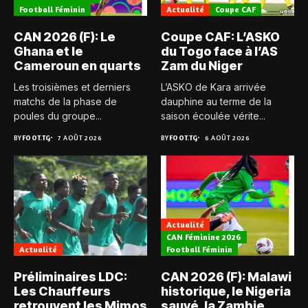
Football Féminin
Actualité
Coupe CAF
CAN 2026 (F): Le
Coupe CAF: L’ASKO
Ghana et le
du Togo face à l’AS
Cameroun en quarts
Zam du Niger
Les troisièmes et derniers
L’ASKO de Kara arrivée
matchs de la phase de
dauphine au terme de la
poules du groupe...
saison écoulée vérite...
BY
FOOT.TG
7 AOÛT 2026
BY
FOOT.TG
6 AOÛT 2026
Actualité
CAN Féminine 2026
Actualité
Football Féminin
Préliminaires LDC:
CAN 2026 (F): Malawi
Les Chauffeurs
historique, le Nigeria
retrouvent les Mimos
sauvé, la Zambie