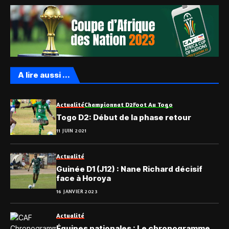
A lire aussi ...
Actualité
Championnat D2
Foot Au Togo
Togo D2: Début de la phase retour
11 JUIN 2021
Actualité
Guinée D1 (J12) : Nane Richard décisif
face à Horoya
16 JANVIER 2023
Actualité
Équipes nationales : Le chronogramme