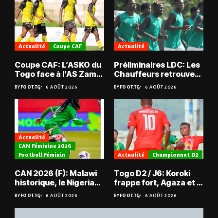
Actualité
Coupe CAF
Actualité
Coupe CAF: L’ASKO du
Préliminaires LDC: Les
Togo face à l’AS Zam
Chauffeurs retrouvent
du Niger
les Mimos
BY
FOOT.TG
6 AOÛT 2026
BY
FOOT.TG
6 AOÛT 2026
Actualité
CAN Féminine 2026
Football Féminin
Actualité
Championnat D2
CAN 2026 (F): Malawi
Togo D2 / J6: Koroki
historique, le Nigeria
frappe fort, Agaza et la
sauvé, la Zambie
JCA assurent,
BY
FOOT.TG
6 AOÛT 2026
BY
FOOT.TG
6 AOÛT 2026
éliminée
suspense avant Sara
FC – Doumbé FC