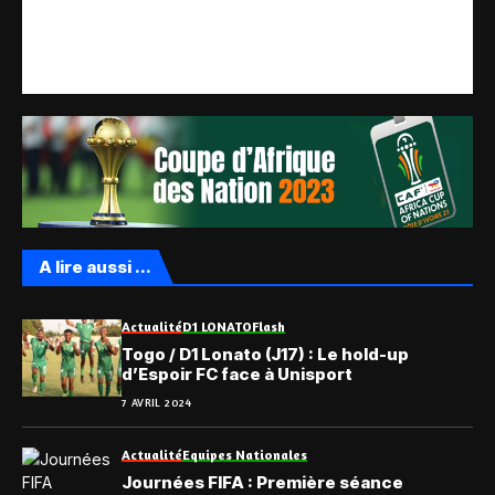
A lire aussi ...
Actualité
D1 LONATO
Flash
Togo / D1 Lonato (J17) : Le hold-up
d’Espoir FC face à Unisport
7 AVRIL 2024
Actualité
Equipes Nationales
Journées FIFA : Première séance