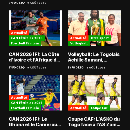
BY
FOOT.TG
9 AOÛT 2026
Actualité
CAN Féminine 2026
Actualité
Omnisport
Football Féminin
Volleyball
CAN 2026 (F): La Côte
Volleyball : Le Togolais
d’Ivoire et l’Afrique du
Achille Samani,
Sud tombent
champion du Bénin !
BY
FOOT.TG
9 AOÛT 2026
BY
FOOT.TG
8 AOÛT 2026
Actualité
CAN Féminine 2026
Football Féminin
Actualité
Coupe CAF
CAN 2026 (F): Le
Coupe CAF: L’ASKO du
Ghana et le Cameroun
Togo face à l’AS Zam
en quarts
du Niger