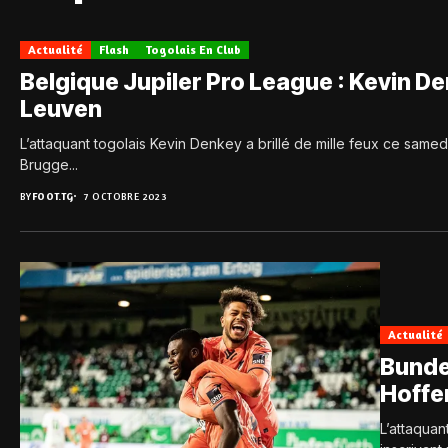
Actualité
Flash
Togolais En Club
Belgique Jupiler Pro League : Kevin D
Leuven
L’attaquant togolais Kevin Denkey a brillé de mille feux ce same
Brugge...
BY
FOOT.TG
7 OCTOBRE 2023
Actualité
Bundes
Hoffe
L’attaquan