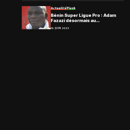
Actualité
Flash
Bénin Super Ligue Pro : Adam
Fazazi désormais au
commandes du staff technique
16 JUIN 2023
de l’ASPAC