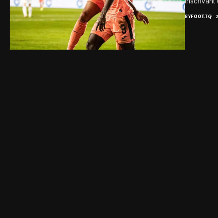
inscrivant
BY
FOOT.TG