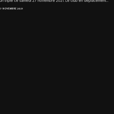
 un triplé ce samedi 27 novembre 2021. Le club en déplacement...
27 NOVEMBRE 2021