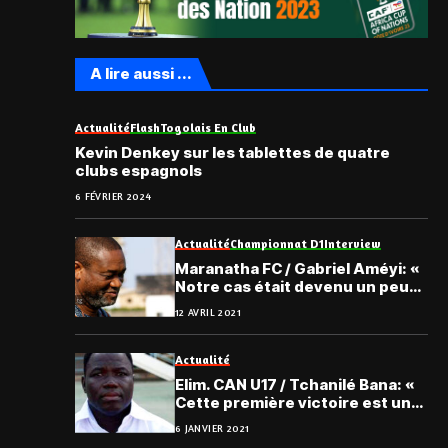
A lire aussi ...
Actualité
Flash
Togolais En Club
Kevin Denkey sur les tablettes de quatre
clubs espagnols
6 FÉVRIER 2024
Actualité
Championnat D1
Interview
Maranatha FC / Gabriel Améyi: «
Notre cas était devenu un peu
dangereux… »
12 AVRIL 2021
Actualité
Elim. CAN U17 / Tchanilé Bana: «
Cette première victoire est un
piège… »
6 JANVIER 2021