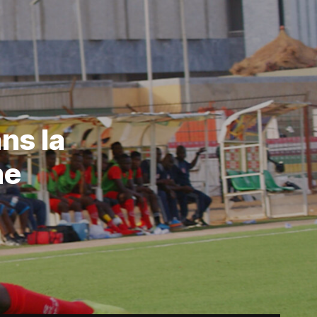
ns la
me