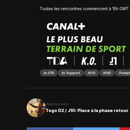
Toutes les rencontres commencent à 15h GMT.
As OTR
As Togoport
ASCK
ASKO
Champi
PREVIOUS POST
Togo D2 / J10: Place à la phase retour