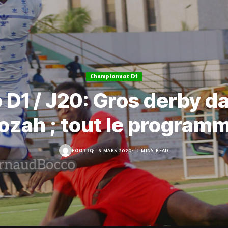
Championnat D1
 D1 / J20: Gros derby da
ozah ; tout le program
FOOT.TG
6 MARS 2020
1 MINS READ