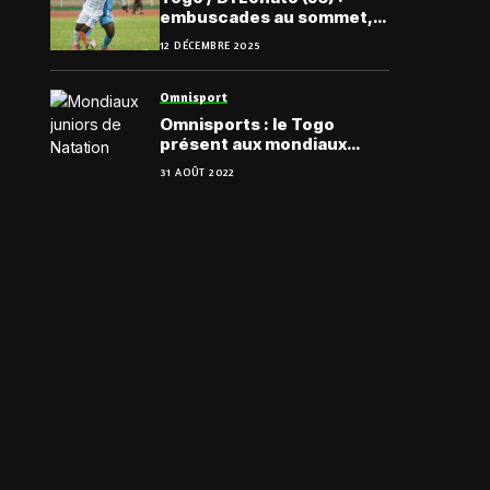
embuscades au sommet,
quête d’air en bas
12 DÉCEMBRE 2025
Omnisport
Omnisports : le Togo
présent aux mondiaux
juniors de natation
31 AOÛT 2022