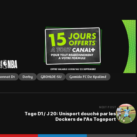
onnat D1
Derby
GBOHLOE-SU
Gomido FC De Kpalimé
NEXT POST
Togo D1 / J 20: Unisport douché par les
Dockers de l'As Togoport