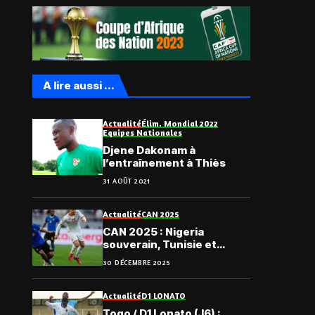
A lire aussi ...
Actualité
Élim. Mondial 2022
Equipes Nationales
Djene Dakonam à
l’entraînement à Thiès
31 AOÛT 2021
Actualité
CAN 2025
CAN 2025 : Nigeria
souverain, Tunisie et
Tanzanie qualifiées
30 DÉCEMBRE 2025
Actualité
D1 LONATO
Togo / D1 Lonato (J6) :