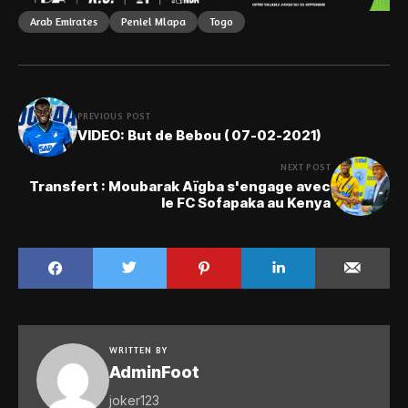
Arab Emirates
Peniel Mlapa
Togo
PREVIOUS POST
VIDEO: But de Bebou ( 07-02-2021)
NEXT POST
Transfert : Moubarak Aïgba s'engage avec
le FC Sofapaka au Kenya
WRITTEN BY
AdminFoot
joker123