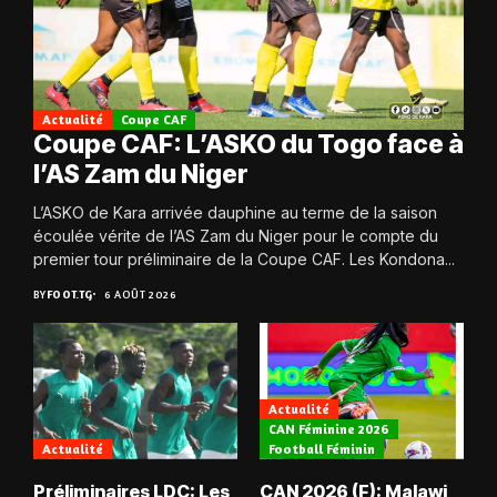
Actualité
Coupe CAF
Coupe CAF: L’ASKO du Togo face à
l’AS Zam du Niger
L’ASKO de Kara arrivée dauphine au terme de la saison
écoulée vérite de l’AS Zam du Niger pour le compte du
premier tour préliminaire de la Coupe CAF. Les Kondona...
BY
FOOT.TG
6 AOÛT 2026
Actualité
CAN Féminine 2026
Actualité
Football Féminin
Préliminaires LDC: Les
CAN 2026 (F): Malawi