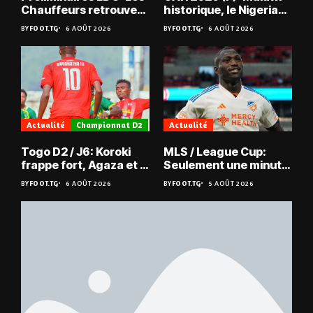
Chauffeurs retrouvent
historique, le Nigeria
les Mimos
sauvé, la Zambie
BY
FOOT.TG
6 AOÛT 2026
BY
FOOT.TG
6 AOÛT 2026
éliminée
Actualité
Championnat D2
Actualité
Togo D2 / J6: Koroki
MLS / League Cup:
frappe fort, Agaza et la
Seulement une minute
JCA assurent,
de jeu pour Kévin
BY
FOOT.TG
6 AOÛT 2026
BY
FOOT.TG
5 AOÛT 2026
suspense avant Sara
Denkey
FC – Doumbé FC