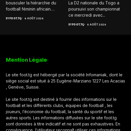
bousculer la hiérarchie du
La D2 nationale du Togo a
football féminin africain.
poursuivi son championnat
Pour...
ce mercredi avec...
BY
FOOT.TG
6 AOÛT 2026
BY
FOOT.TG
6 AOÛT 2026
Mention Légale
Le site foot.tg est hébergé par la société Infomaniak, dont le
siège social est situé à 25 Eugène-Marziano 1227 Les Acacias
, Genève, Suisse.
Le site foot.tg est destiné à fournir des informations sur le
football et les différents clubs, équipes de football , les
joueurs, l’économie du football, la santé du sportif et les
autres sports. Les informations diffusées sur le site foot.tg
sont données à titre indicatif et ne sont pas exhaustives. En
conséquence, l’utilisateur reconnaît utiliser ces informations