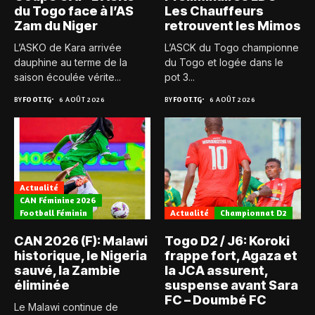
du Togo face à l’AS
Les Chauffeurs
Zam du Niger
retrouvent les Mimos
L’ASKO de Kara arrivée
L’ASCK du Togo championne
dauphine au terme de la
du Togo et logée dans le
saison écoulée vérite...
pot 3...
BY
FOOT.TG
6 AOÛT 2026
BY
FOOT.TG
6 AOÛT 2026
Actualité
CAN Féminine 2026
Football Féminin
Actualité
Championnat D2
CAN 2026 (F): Malawi
Togo D2 / J6: Koroki
historique, le Nigeria
frappe fort, Agaza et
sauvé, la Zambie
la JCA assurent,
éliminée
suspense avant Sara
FC – Doumbé FC
Le Malawi continue de