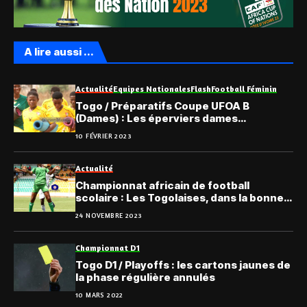
A lire aussi ...
Actualité
Equipes Nationales
Flash
Football Féminin
Togo / Préparatifs Coupe UFOA B
(Dames) : Les éperviers dames
convoqués pour un stage
10 FÉVRIER 2023
Actualité
Championnat africain de football
scolaire : Les Togolaises, dans la bonne
cadence
24 NOVEMBRE 2023
Championnat D1
Togo D1 / Playoffs : les cartons jaunes de
la phase régulière annulés
10 MARS 2022