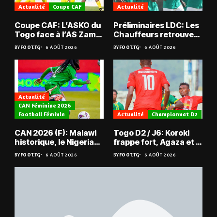
Actualité
Coupe CAF
Actualité
Coupe CAF: L’ASKO du
Préliminaires LDC: Les
Togo face à l’AS Zam
Chauffeurs retrouvent
du Niger
les Mimos
BY
FOOT.TG
6 AOÛT 2026
BY
FOOT.TG
6 AOÛT 2026
Actualité
CAN Féminine 2026
Football Féminin
Actualité
Championnat D2
CAN 2026 (F): Malawi
Togo D2 / J6: Koroki
historique, le Nigeria
frappe fort, Agaza et la
sauvé, la Zambie
JCA assurent,
BY
FOOT.TG
6 AOÛT 2026
BY
FOOT.TG
6 AOÛT 2026
éliminée
suspense avant Sara
FC – Doumbé FC