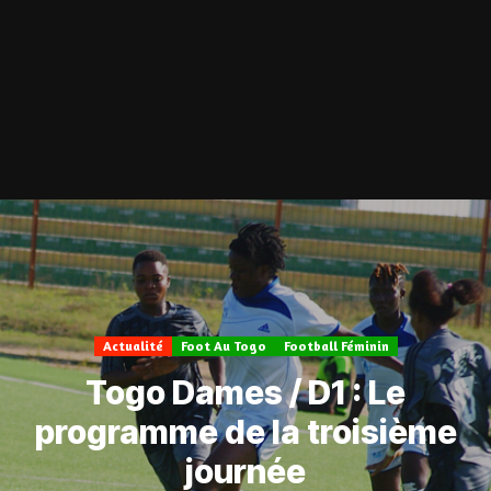
Actualité
Foot Au Togo
Football Féminin
Togo Dames / D1 : Le
programme de la troisième
journée