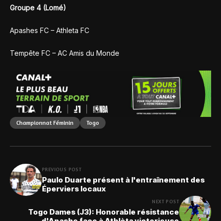
Groupe 4 (Lomé)
Apashes FC – Athleta FC
Tempête FC – AC Amis du Monde
Championnat Féminin
Togo
PREVIOUS POST
Paulo Duarte présent à l'entraînement des
Éperviers locaux
NEXT POST
Togo Dames (J3): Honorable résistance
d'Apashe face à Athlèta victorieuse