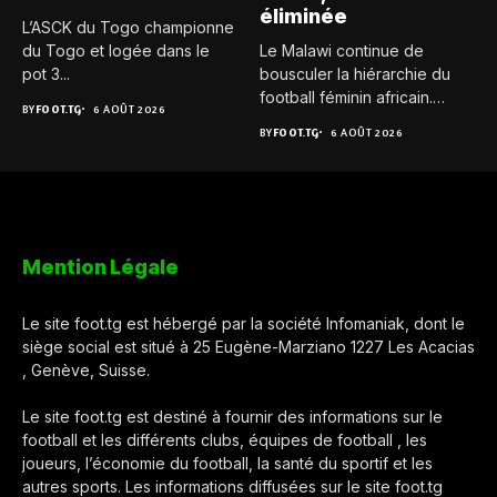
éliminée
L’ASCK du Togo championne
du Togo et logée dans le
Le Malawi continue de
pot 3...
bousculer la hiérarchie du
football féminin africain.
BY
FOOT.TG
6 AOÛT 2026
Pour...
BY
FOOT.TG
6 AOÛT 2026
Mention Légale
Le site foot.tg est hébergé par la société Infomaniak, dont le
siège social est situé à 25 Eugène-Marziano 1227 Les Acacias
, Genève, Suisse.
Le site foot.tg est destiné à fournir des informations sur le
football et les différents clubs, équipes de football , les
joueurs, l’économie du football, la santé du sportif et les
autres sports. Les informations diffusées sur le site foot.tg