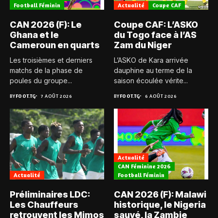
Football Féminin
Actualité
Coupe CAF
CAN 2026 (F): Le
Coupe CAF: L’ASKO
Ghana et le
du Togo face à l’AS
Cameroun en quarts
Zam du Niger
Les troisièmes et derniers
L’ASKO de Kara arrivée
matchs de la phase de
dauphine au terme de la
poules du groupe...
saison écoulée vérite...
BY
FOOT.TG
7 AOÛT 2026
BY
FOOT.TG
6 AOÛT 2026
Actualité
CAN Féminine 2026
Actualité
Football Féminin
Préliminaires LDC:
CAN 2026 (F): Malawi
Les Chauffeurs
historique, le Nigeria
retrouvent les Mimos
sauvé, la Zambie