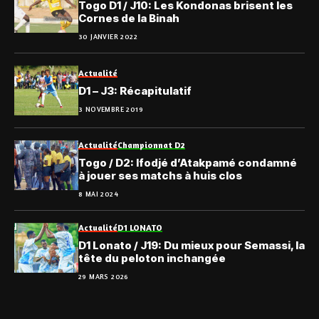
Togo D1 / J10: Les Kondonas brisent les
Cornes de la Binah
30 JANVIER 2022
Actualité
D1 – J3: Récapitulatif
3 NOVEMBRE 2019
Actualité
Championnat D2
Togo / D2: Ifodjé d’Atakpamé condamné
à jouer ses matchs à huis clos
8 MAI 2024
Actualité
D1 LONATO
D1 Lonato / J19: Du mieux pour Semassi, la
tête du peloton inchangée
29 MARS 2026