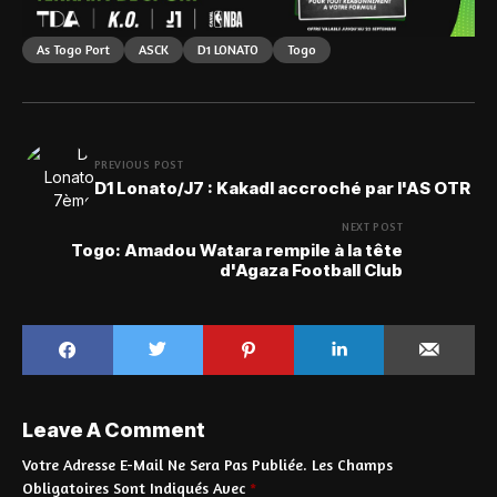
As Togo Port
ASCK
D1 LONATO
Togo
PREVIOUS POST
D1 Lonato/J7 : Kakadl accroché par l'AS OTR
NEXT POST
Togo: Amadou Watara rempile à la tête
d'Agaza Football Club
Leave A Comment
Votre Adresse E-Mail Ne Sera Pas Publiée.
Les Champs
Obligatoires Sont Indiqués Avec
*