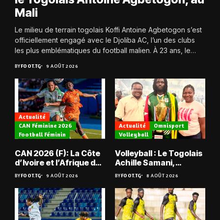
Mali
Le milieu de terrain togolais Koffi Antoine Agbetogon s’est
officiellement engagé avec le Djoliba AC, l’un des clubs
les plus emblématiques du football malien. À 23 ans, le
joueur quitte...
BY
FOOT.TG
9 AOÛT 2026
Actualité
CAN Féminine 2026
Actualité
Omnisport
Football Féminin
Volleyball
CAN 2026 (F): La Côte
Volleyball : Le Togolais
d’Ivoire et l’Afrique du
Achille Samani,
Sud tombent
champion du Bénin !
BY
FOOT.TG
9 AOÛT 2026
BY
FOOT.TG
8 AOÛT 2026