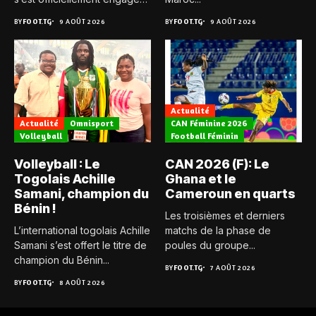
avec...
BY
FOOT.TG
9 AOÛT 2026
BY
FOOT.TG
9 AOÛT 2026
Actualité
Actualité
Omnisport
CAN Féminine 2026
Volleyball
Football Féminin
Volleyball : Le
CAN 2026 (F): Le
Togolais Achille
Ghana et le
Samani, champion du
Cameroun en quarts
Bénin !
Les troisièmes et derniers
L’international togolais Achille
matchs de la phase de
Samani s’est offert le titre de
poules du groupe...
champion du Bénin...
BY
FOOT.TG
7 AOÛT 2026
BY
FOOT.TG
8 AOÛT 2026