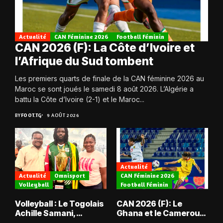
Actualité
CAN Féminine 2026
Football Féminin
CAN 2026 (F): La Côte d’Ivoire et
l’Afrique du Sud tombent
Les premiers quarts de finale de la CAN féminine 2026 au
Maroc se sont joués le samedi 8 août 2026. L’Algérie a
battu la Côte d’Ivoire (2-1) et le Maroc...
BY
FOOT.TG
9 AOÛT 2026
Actualité
Actualité
Omnisport
CAN Féminine 2026
Volleyball
Football Féminin
Volleyball : Le Togolais
CAN 2026 (F): Le
Achille Samani,
Ghana et le Cameroun
champion du Bénin !
en quarts