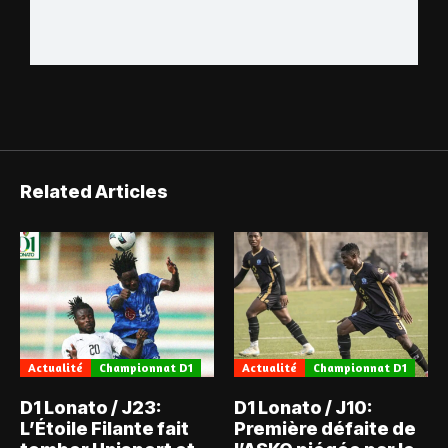
Related Articles
Actualité
Championnat D1
Actualité
Championnat D1
D1 Lonato / J23:
D1 Lonato / J10:
L’Étoile Filante fait
Première défaite de