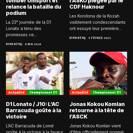
tomber Unisport et
l’ASKO piégée par le
relance la bataille du
CDF Haknour
podium
Les Kondona de la Kozah
La 23ᵉ journée de la D1
visiblement condescendants
Lonato a tenu des
ont essuyé leur première
promesses ce...
défaite...
BY
FOOT.TG
9 FÉVRIER 2025
BY
FOOT.TG
8 MAI 2026
Actualité
Championnat D1
Actualité
Championnat D1
D1 Lonato / J10: L’AC
Jonas Kokou Komlan
Barracuda goûte à la
retourne à la tête de
victoire
l’ASCK
L’AC Barracuda de Lomé
Jonas Kokou Komlan vient
goûte à la victoire à la faveur
d’être officiellement nommé