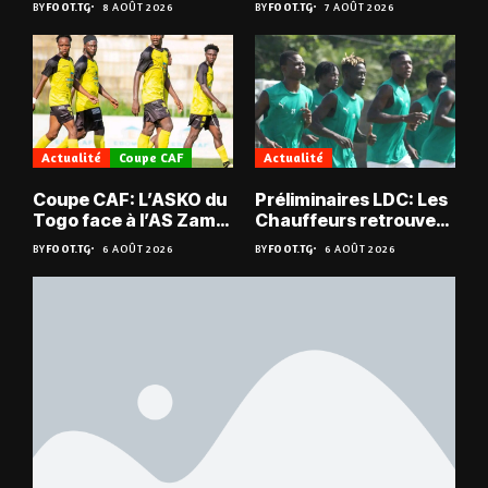
BY
FOOT.TG
8 AOÛT 2026
BY
FOOT.TG
7 AOÛT 2026
Actualité
Coupe CAF
Actualité
Coupe CAF: L’ASKO du
Préliminaires LDC: Les
Togo face à l’AS Zam
Chauffeurs retrouvent
du Niger
les Mimos
BY
FOOT.TG
6 AOÛT 2026
BY
FOOT.TG
6 AOÛT 2026