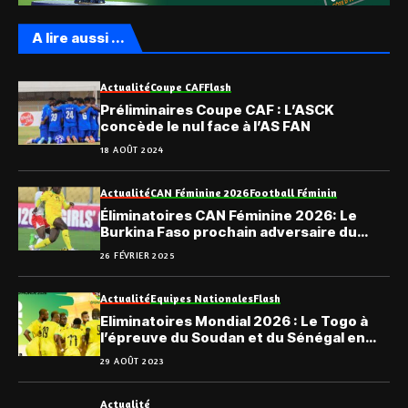
A lire aussi ...
Actualité
Coupe CAF
Flash
Préliminaires Coupe CAF : L’ASCK
concède le nul face à l’AS FAN
18 AOÛT 2024
Actualité
CAN Féminine 2026
Football Féminin
Éliminatoires CAN Féminine 2026: Le
Burkina Faso prochain adversaire du
Togo
26 FÉVRIER 2025
Actualité
Equipes Nationales
Flash
Eliminatoires Mondial 2026 : Le Togo à
l’épreuve du Soudan et du Sénégal en
novembre
29 AOÛT 2023
Actualité