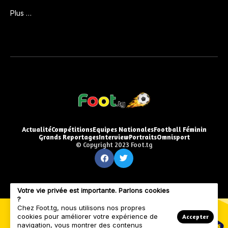
Plus …
Actualité
Compétitions
Equipes Nationales
Football Féminin
Grands Reportages
Interview
Portraits
Omnisport
© Copyright 2023 Foot.tg
Votre vie privée est importante. Parlons cookies
?
Chez Foot.tg, nous utilisons nos propres
cookies pour améliorer votre expérience de
Accepter
navigation, vous montrer des contenus