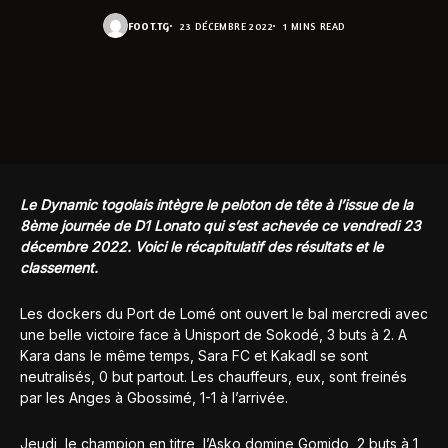
FOOT.TG
23 DÉCEMBRE 2022
1 MINS READ
Le Dynamic togolais intègre le peloton de tête à l’issue de la
8ème journée de D1 Lonato qui s’est achevée ce vendredi 23
décembre 2022. Voici le récapitulatif des résultats et le
classement.
Les dockers du Port de Lomé ont ouvert le bal mercredi avec
une belle victoire face à Unisport de Sokodé, 3 buts à 2. A
Kara dans le même temps, Sara FC et Kakadl se sont
neutralisés, 0 but partout. Les chauffeurs, eux, sont freinés
par les Anges à Gbossimé, 1-1 à l’arrivée.
Jeudi, le champion en titre, l’Asko domine Gomido, 2 buts à 1