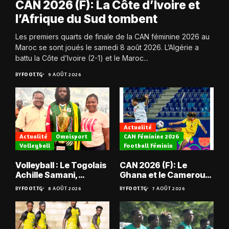
CAN 2026 (F): La Côte d’Ivoire et
l’Afrique du Sud tombent
Les premiers quarts de finale de la CAN féminine 2026 au
Maroc se sont joués le samedi 8 août 2026. L’Algérie a
battu la Côte d’Ivoire (2-1) et le Maroc...
BY
FOOT.TG
9 AOÛT 2026
Actualité
Actualité
Omnisport
CAN Féminine 2026
Volleyball
Football Féminin
Volleyball : Le Togolais
CAN 2026 (F): Le
Achille Samani,
Ghana et le Cameroun
champion du Bénin !
en quarts
BY
FOOT.TG
8 AOÛT 2026
BY
FOOT.TG
7 AOÛT 2026