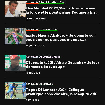
Actualité
Élim. Mondial 2022
Elim Mondial 2022/Paulo Duarte : « avec
la force et le positivisme, l’équipe a bien
réagi et a marqué »
13 OCTOBRE 2021
Actualité
JO PARIS 2024
Exclu / Naomi Akakpo: « Je compte sur
vous pour ne pas vous moquer… »
26 JUILLET 2024
Actualité
D1 LONATO
Flash
D1 Lonato (J22) / Abalo Dosseh : « Je leur
demande beaucoup »
13 MAI 2024
Actualité
D1 LONATO
Togo / D1 Lonato (J20) : Epilogue
prolifique sans victoire, le récapitulatif
8 MAI 2025