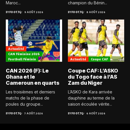
Maroc...
champion du Bénin...
BY
FOOT.TG
9 AOÛT 2026
BY
FOOT.TG
8 AOÛT 2026
Actualité
CAN Féminine 2026
Football Féminin
Actualité
Coupe CAF
CAN 2026 (F): Le
Coupe CAF: L’ASKO
Ghana et le
du Togo face à l’AS
Cameroun en quarts
Zam du Niger
Les troisièmes et derniers
L’ASKO de Kara arrivée
matchs de la phase de
dauphine au terme de la
poules du groupe...
saison écoulée vérite...
BY
FOOT.TG
7 AOÛT 2026
BY
FOOT.TG
6 AOÛT 2026