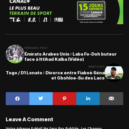
PREVIOUS POST
Émirats Arabes Unis : Laba Fo-Doh buteur
face à Ittihad Kalba (Vidéo)
NEXT POST
Togo / D1 Lonato : Divorce entre Fiaboè Séna
et Gbohloe-Su des Lacs
Leave A Comment
Votre Adresse E-Mail Ne Sera Pas Publiée.
Les Champs