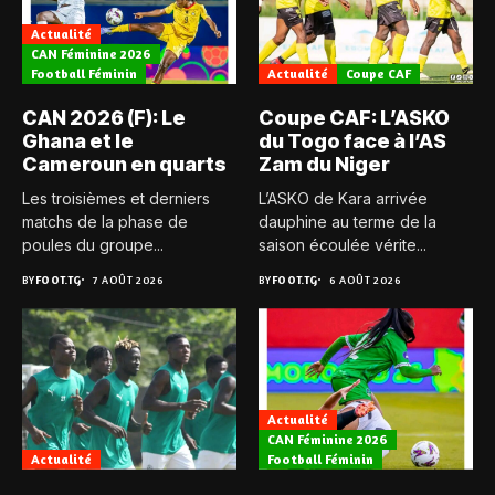
Actualité
CAN Féminine 2026
Football Féminin
Actualité
Coupe CAF
CAN 2026 (F): Le
Coupe CAF: L’ASKO
Ghana et le
du Togo face à l’AS
Cameroun en quarts
Zam du Niger
Les troisièmes et derniers
L’ASKO de Kara arrivée
matchs de la phase de
dauphine au terme de la
poules du groupe...
saison écoulée vérite...
BY
FOOT.TG
7 AOÛT 2026
BY
FOOT.TG
6 AOÛT 2026
Actualité
CAN Féminine 2026
Actualité
Football Féminin