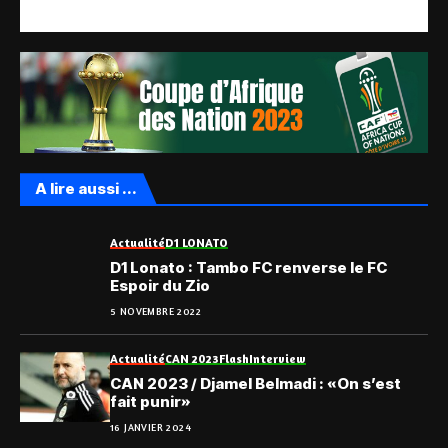
A lire aussi ...
Actualité
D1 LONATO
D1 Lonato : Tambo FC renverse le FC
Espoir du Zio
5 NOVEMBRE 2022
Actualité
CAN 2023
Flash
Interview
CAN 2023 / Djamel Belmadi : «On s’est
fait punir»
16 JANVIER 2024