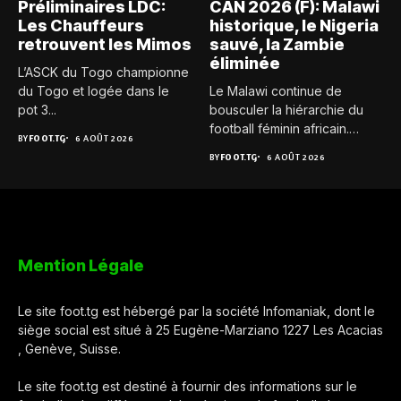
Préliminaires LDC:
CAN 2026 (F): Malawi
Les Chauffeurs
historique, le Nigeria
retrouvent les Mimos
sauvé, la Zambie
éliminée
L’ASCK du Togo championne
du Togo et logée dans le
Le Malawi continue de
pot 3...
bousculer la hiérarchie du
football féminin africain.
BY
FOOT.TG
6 AOÛT 2026
Pour...
BY
FOOT.TG
6 AOÛT 2026
Mention Légale
Le site foot.tg est hébergé par la société Infomaniak, dont le
siège social est situé à 25 Eugène-Marziano 1227 Les Acacias
, Genève, Suisse.
Le site foot.tg est destiné à fournir des informations sur le