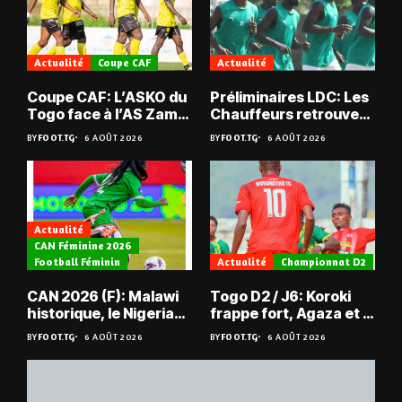
Actualité
Coupe CAF
Actualité
Coupe CAF: L’ASKO du
Préliminaires LDC: Les
Togo face à l’AS Zam
Chauffeurs retrouvent
du Niger
les Mimos
BY
FOOT.TG
6 AOÛT 2026
BY
FOOT.TG
6 AOÛT 2026
Actualité
CAN Féminine 2026
Football Féminin
Actualité
Championnat D2
CAN 2026 (F): Malawi
Togo D2 / J6: Koroki
historique, le Nigeria
frappe fort, Agaza et la
sauvé, la Zambie
JCA assurent,
BY
FOOT.TG
6 AOÛT 2026
BY
FOOT.TG
6 AOÛT 2026
éliminée
suspense avant Sara
FC – Doumbé FC