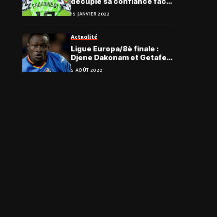
décuple sa confiance face
au Soudan
15 JANVIER 2022
Actualité
Ligue Europa/8è finale :
Djene Dakonam et Getafe
doivent se transcender
5 AOÛT 2020