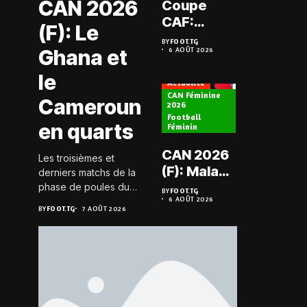
CAN 2026
Coupe
Prélimi
CAF:
(F): Le
LDC: L
L’ASKO du
BY
FOOT.TG
Chauff
Ghana et
6 AOÛT 2026
Togo face
BY
FOOT.TG
6 AOÛT 202
retrou
à l’AS Zam
le
les Mi
Actualité
du Niger
CAN Féminine
Cameroun
2026
Football
Actualité
en quarts
Féminin
Championn
CAN 2026
Les troisièmes et
Togo D2
(F): Malawi
derniers matchs de la
Koroki
historique,
phase de poules du
BY
FOOT.TG
frappe 
6 AOÛT 2026
groupe D de la CAN
le Nigeria
BY
FOOT.TG
BY
FOOT.TG
7 AOÛT 2026
6 AOÛT 202
Agaza e
féminine 2026 se sont
sauvé, la
JCA
joués le 6 août 2026 à
Zambie
20h GMT. Les Black...
assure
éliminée
suspe
avant S
FC – D