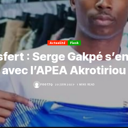
Actualité
Flash
sfert : Serge Gakpé s’e
avec l’APEA Akrotiriou
FOOT.TG
20 JUIN 2023
1 MINS READ