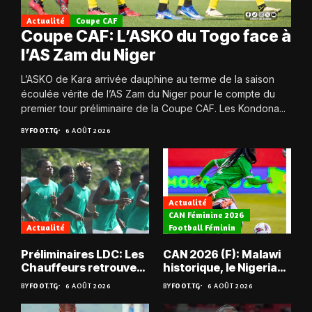
Actualité
Coupe CAF
Coupe CAF: L’ASKO du Togo face à
l’AS Zam du Niger
L’ASKO de Kara arrivée dauphine au terme de la saison
écoulée vérite de l’AS Zam du Niger pour le compte du
premier tour préliminaire de la Coupe CAF. Les Kondona...
BY
FOOT.TG
6 AOÛT 2026
Actualité
CAN Féminine 2026
Actualité
Football Féminin
Préliminaires LDC: Les
CAN 2026 (F): Malawi
Chauffeurs retrouvent
historique, le Nigeria
les Mimos
sauvé, la Zambie
BY
FOOT.TG
6 AOÛT 2026
BY
FOOT.TG
6 AOÛT 2026
éliminée