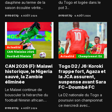
dauphine au terme de la
du Togo et logée dans le
saison écoulée vérite...
pot 3...
BY
FOOT.TG
6 AOÛT 2026
BY
FOOT.TG
6 AOÛT 2026
Actualité
CAN Féminine 2026
Football Féminin
Actualité
Championnat D2
CAN 2026 (F): Malawi
Togo D2 / J6: Koroki
historique, le Nigeria
frappe fort, Agaza et
sauvé, la Zambie
la JCA assurent,
éliminée
suspense avant Sara
FC – Doumbé FC
Le Malawi continue de
bousculer la hiérarchie du
La D2 nationale du Togo a
football féminin africain.
poursuivi son championnat
Pour...
ce mercredi avec...
BY
FOOT.TG
6 AOÛT 2026