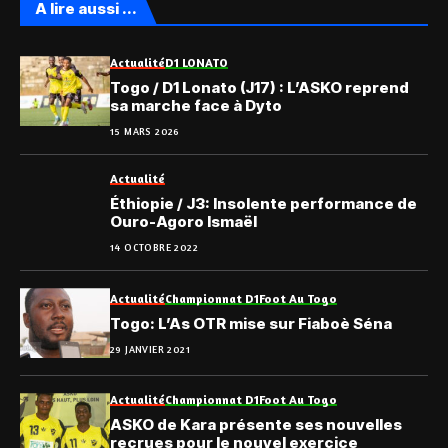
A lire aussi ...
Actualité
D1 LONATO
Togo / D1 Lonato (J17) : L’ASKO reprend
sa marche face à Dyto
15 MARS 2026
Actualité
Éthiopie / J3: Insolente performance de
Ouro-Agoro Ismaël
14 OCTOBRE 2022
Actualité
Championnat D1
Foot Au Togo
Togo: L’As OTR mise sur Fiaboè Séna
29 JANVIER 2021
Actualité
Championnat D1
Foot Au Togo
ASKO de Kara présente ses nouvelles
recrues pour le nouvel exercice