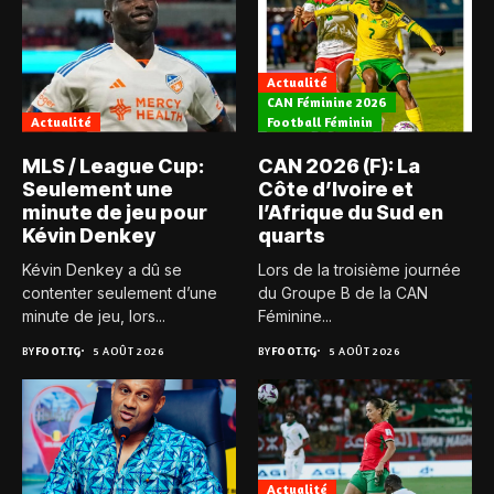
Actualité
CAN Féminine 2026
Actualité
Football Féminin
MLS / League Cup:
CAN 2026 (F): La
Seulement une
Côte d’Ivoire et
minute de jeu pour
l’Afrique du Sud en
Kévin Denkey
quarts
Kévin Denkey a dû se
Lors de la troisième journée
contenter seulement d’une
du Groupe B de la CAN
minute de jeu, lors...
Féminine...
BY
FOOT.TG
5 AOÛT 2026
BY
FOOT.TG
5 AOÛT 2026
Actualité