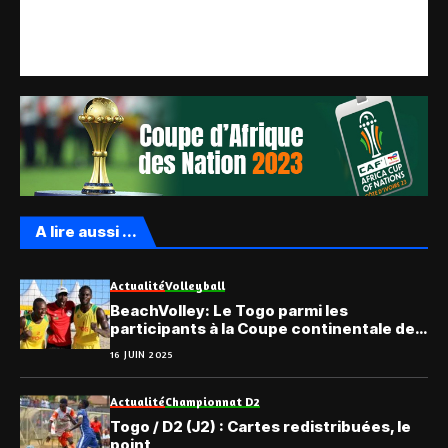
A lire aussi ...
Actualité
Volleyball
BeachVolley: Le Togo parmi les
participants à la Coupe continentale de
Beach-Volley Senior 2025
16 JUIN 2025
Actualité
Championnat D2
Togo / D2 (J2) : Cartes redistribuées, le
point