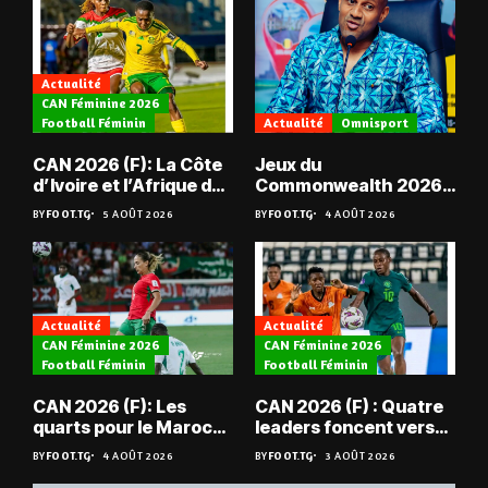
Actualité
CAN Féminine 2026
Football Féminin
Actualité
Omnisport
CAN 2026 (F): La Côte
Jeux du
d’Ivoire et l’Afrique du
Commonwealth 2026 :
Sud en quarts
« Les médailles ne
BY
FOOT.TG
5 AOÛT 2026
BY
FOOT.TG
4 AOÛT 2026
tombent pas du ciel »,
Benjamin Boukpeti
Actualité
Actualité
CAN Féminine 2026
CAN Féminine 2026
Football Féminin
Football Féminin
CAN 2026 (F): Les
CAN 2026 (F) : Quatre
quarts pour le Maroc
leaders foncent vers
et l’Algérie
les quarts
BY
FOOT.TG
4 AOÛT 2026
BY
FOOT.TG
3 AOÛT 2026