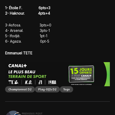
1- Étoile F. 6pts+3
2- Haknour. 4pts+4
3-Asfosa. 3pts+0
4- Arsenal. 3pts-1
5- Ifodjè. 1pt-1
6- Agaza. 0pt-5
Emmanuel TETE
Championnat D2
Play-Offs D2
Togo
PREVIOUS POST