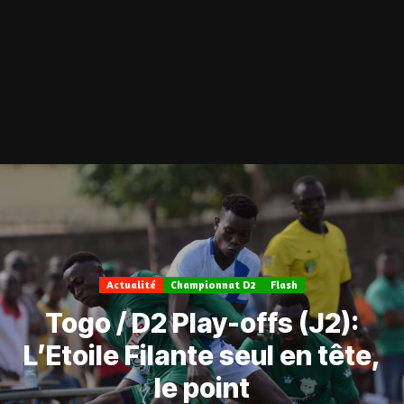
Actualité
Championnat D2
Flash
Togo / D2 Play-offs (J2):
L’Etoile Filante seul en tête,
le point