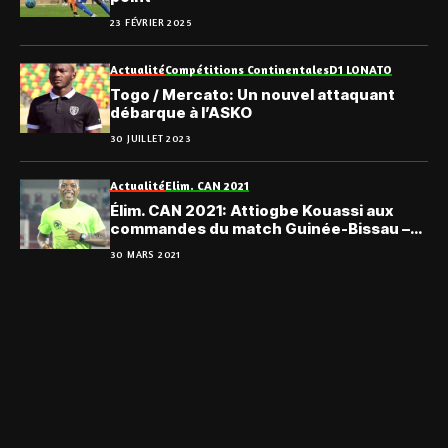
23 FÉVRIER 2025
Actualité
Compétitions Continentales
D1 LONATO
Togo / Mercato: Un nouvel attaquant
débarque à l’ASKO
30 JUILLET 2023
Actualité
Elim. CAN 2021
Élim. CAN 2021: Attiogbe Kouassi aux
commandes du match Guinée-Bissau –
Congo
30 MARS 2021