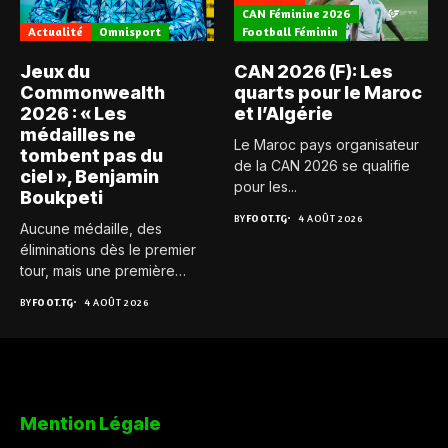
CAN Féminine 2026
Actualité
Omnisport
Football Féminin
Jeux du
CAN 2026 (F): Les
Commonwealth
quarts pour le Maroc
2026 : « Les
et l’Algérie
médailles ne
Le Maroc pays organisateur
tombent pas du
de la CAN 2026 se qualifie
ciel », Benjamin
pour les...
Boukpeti
BY
FOOT.TG
4 AOÛT 2026
Aucune médaille, des
éliminations dès le premier
tour, mais une première
expérience...
BY
FOOT.TG
4 AOÛT 2026
Mention Légale