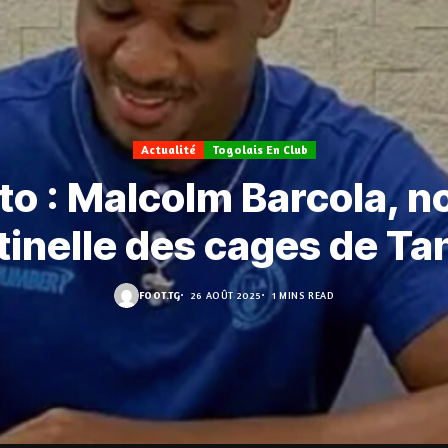
Actualité
Togolais En Club
o : Malcolm Barcola, n
tinelle des cages de Ta
FOOT.TG
26 AOÛT 2025
1 MINS READ