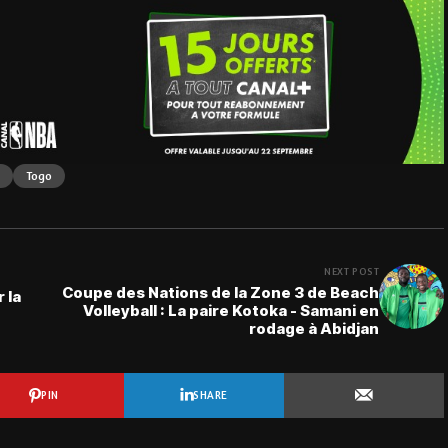
Togo
NEXT POST
Coupe des Nations de la Zone 3 de Beach
 la
Volleyball : La paire Kotoka - Samani en
rodage à Abidjan
PIN
SHARE