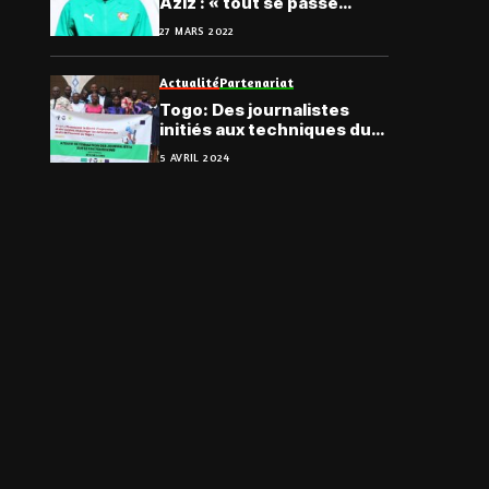
Aziz : « tout se passe
bien »
27 MARS 2022
Actualité
Partenariat
Togo: Des journalistes
initiés aux techniques du
fact-cheking, à Kpalimé
5 AVRIL 2024