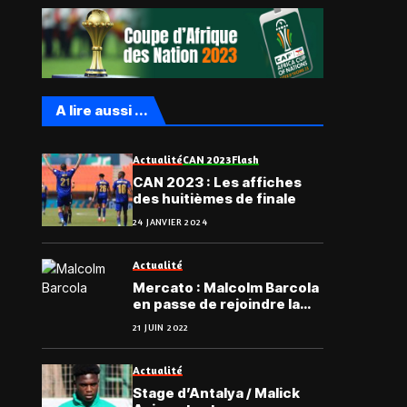
A lire aussi ...
Actualité
CAN 2023
Flash
CAN 2023 : Les affiches
des huitièmes de finale
24 JANVIER 2024
Actualité
Mercato : Malcolm Barcola
en passe de rejoindre la
Bosnie
21 JUIN 2022
Actualité
Stage d’Antalya / Malick