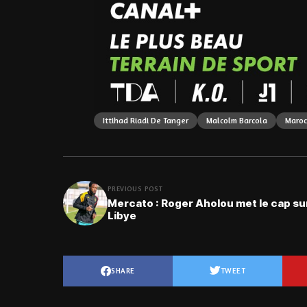
Ittihad Riadi De Tanger
Malcolm Barcola
Maroc
PREVIOUS POST
Mercato : Roger Aholou met le cap sur
Libye
SHARE
TWEET