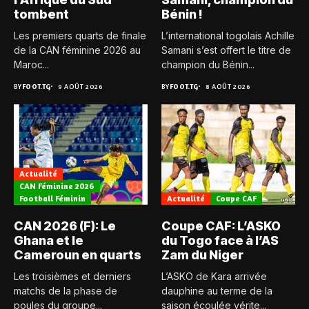
tombent
Bénin !
Les premiers quarts de finale
L’international togolais Achille
de la CAN féminine 2026 au
Samani s’est offert le titre de
Maroc...
champion du Bénin...
BY
FOOT.TG
9 AOÛT 2026
BY
FOOT.TG
8 AOÛT 2026
Actualité
CAN Féminine 2026
Football Féminin
Actualité
Coupe CAF
CAN 2026 (F): Le
Coupe CAF: L’ASKO
Ghana et le
du Togo face à l’AS
Cameroun en quarts
Zam du Niger
Les troisièmes et derniers
L’ASKO de Kara arrivée
matchs de la phase de
dauphine au terme de la
poules du groupe...
saison écoulée vérite...