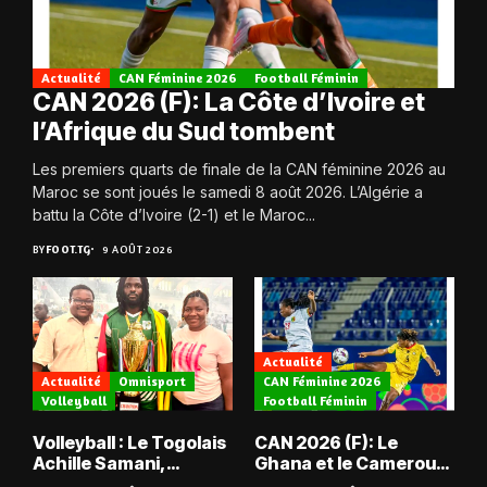
Actualité
CAN Féminine 2026
Football Féminin
CAN 2026 (F): La Côte d’Ivoire et
l’Afrique du Sud tombent
Les premiers quarts de finale de la CAN féminine 2026 au
Maroc se sont joués le samedi 8 août 2026. L’Algérie a
battu la Côte d’Ivoire (2-1) et le Maroc...
BY
FOOT.TG
9 AOÛT 2026
Actualité
Actualité
Omnisport
CAN Féminine 2026
Volleyball
Football Féminin
Volleyball : Le Togolais
CAN 2026 (F): Le
Achille Samani,
Ghana et le Cameroun
champion du Bénin !
en quarts