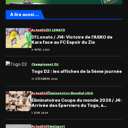
A lire aussi ...
Actualité
D1 LONATO
D1 Lonato / J14: Victoire de l’ASKO de
Kara face au FC Espoir du Zio
6 AVRIL 2025
Championnat D2
Togo D2 : les affiches de la 5ème journée
13 DÉCEMBRE 2022
Actualité
Éliminatoires Mondial 2026
Éliminatoires Coupe du monde 2026 / J4:
Arrivée des Éperviers du Togo, à
Kinshasa
7 JUIN 2024
Actualité
Omnisport