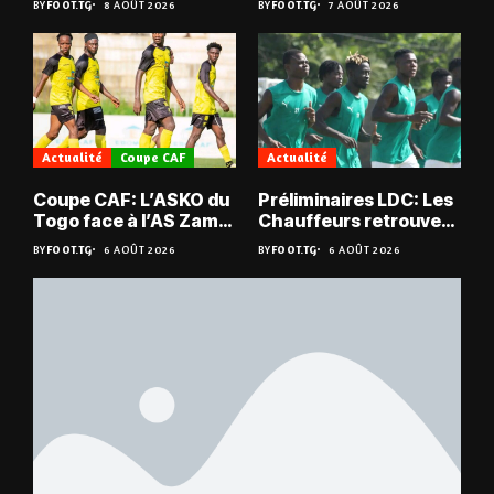
BY
FOOT.TG
8 AOÛT 2026
BY
FOOT.TG
7 AOÛT 2026
Actualité
Coupe CAF
Actualité
Coupe CAF: L’ASKO du
Préliminaires LDC: Les
Togo face à l’AS Zam
Chauffeurs retrouvent
du Niger
les Mimos
BY
FOOT.TG
6 AOÛT 2026
BY
FOOT.TG
6 AOÛT 2026