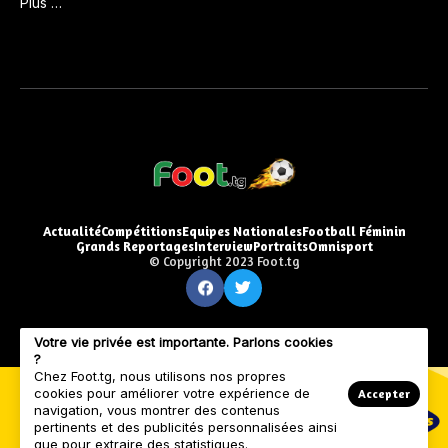
Plus …
Actualité
Compétitions
Equipes Nationales
Football Féminin
Grands Reportages
Interview
Portraits
Omnisport
© Copyright 2023 Foot.tg
Votre vie privée est importante. Parlons cookies
?
Chez Foot.tg, nous utilisons nos propres
cookies pour améliorer votre expérience de
Accepter
navigation, vous montrer des contenus
pertinents et des publicités personnalisées ainsi
que pour extraire des statistiques.