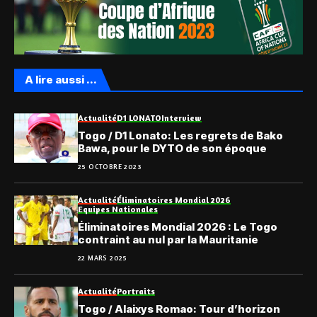
A lire aussi ...
Actualité
D1 LONATO
Interview
Togo / D1 Lonato: Les regrets de Bako
Bawa, pour le DYTO de son époque
25 OCTOBRE 2023
Actualité
Éliminatoires Mondial 2026
Equipes Nationales
Éliminatoires Mondial 2026 : Le Togo
contraint au nul par la Mauritanie
22 MARS 2025
Actualité
Portraits
Togo / Alaixys Romao: Tour d’horizon