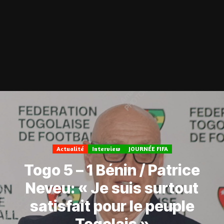
Actualité
Interview
JOURNÉE FIFA
Togo 5 – 1 Bénin / Patrice
Neveu: « Je suis surtout
satisfait pour le peuple