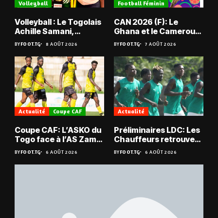
Volleyball
Football Féminin
Volleyball : Le Togolais
CAN 2026 (F): Le
Achille Samani,
Ghana et le Cameroun
champion du Bénin !
en quarts
BY
FOOT.TG
8 AOÛT 2026
BY
FOOT.TG
7 AOÛT 2026
Actualité
Coupe CAF
Actualité
Coupe CAF: L’ASKO du
Préliminaires LDC: Les
Togo face à l’AS Zam
Chauffeurs retrouvent
du Niger
les Mimos
BY
FOOT.TG
6 AOÛT 2026
BY
FOOT.TG
6 AOÛT 2026