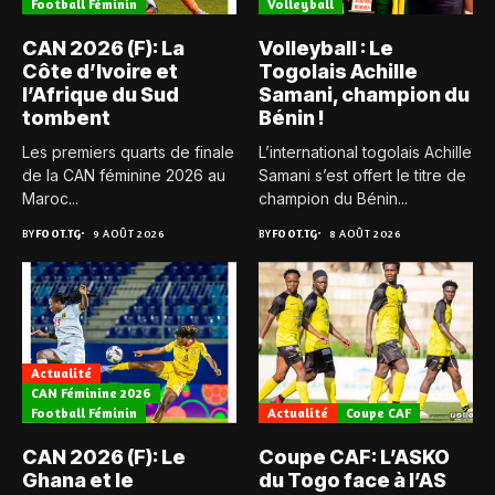
Football Féminin
Volleyball
CAN 2026 (F): La
Volleyball : Le
Côte d’Ivoire et
Togolais Achille
l’Afrique du Sud
Samani, champion du
tombent
Bénin !
Les premiers quarts de finale
L’international togolais Achille
de la CAN féminine 2026 au
Samani s’est offert le titre de
Maroc...
champion du Bénin...
BY
FOOT.TG
9 AOÛT 2026
BY
FOOT.TG
8 AOÛT 2026
Actualité
CAN Féminine 2026
Football Féminin
Actualité
Coupe CAF
CAN 2026 (F): Le
Coupe CAF: L’ASKO
Ghana et le
du Togo face à l’AS