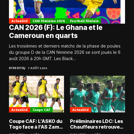
Actualité
CAN Féminine 2026
Football Féminin
CAN 2026 (F): Le Ghana et le
Cameroun en quarts
Les troisièmes et derniers matchs de la phase de poules
du groupe D de la CAN féminine 2026 se sont joués le 6
août 2026 à 20h GMT. Les Black...
BY
FOOT.TG
7 AOÛT 2026
Actualité
Coupe CAF
Actualité
Coupe CAF: L’ASKO du
Préliminaires LDC: Les
Togo face à l’AS Zam
Chauffeurs retrouvent
du Niger
les Mimos