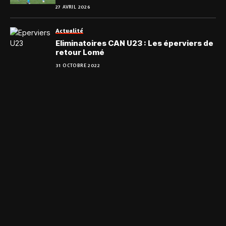
du suspense
27 AVRIL 2026
Actualité
Eliminatoires CAN U23 : Les éperviers de
retour Lomé
31 OCTOBRE 2022