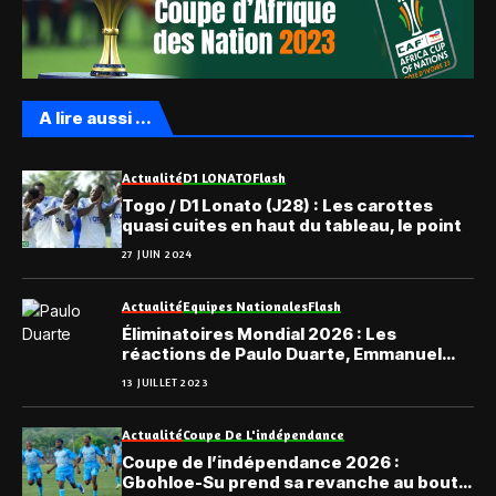
A lire aussi ...
Actualité
D1 LONATO
Flash
Togo / D1 Lonato (J28) : Les carottes
quasi cuites en haut du tableau, le point
27 JUIN 2024
Actualité
Equipes Nationales
Flash
Éliminatoires Mondial 2026 : Les
réactions de Paulo Duarte, Emmanuel
Adebayor et El Hadji Diouf à l’issue du
13 JUILLET 2023
tirage
Actualité
Coupe De L'indépendance
Coupe de l’indépendance 2026 :
Gbohloe-Su prend sa revanche au bout