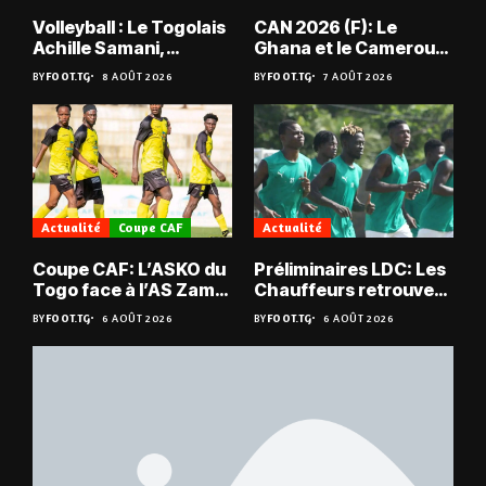
Volleyball : Le Togolais
CAN 2026 (F): Le
Achille Samani,
Ghana et le Cameroun
champion du Bénin !
en quarts
BY
FOOT.TG
8 AOÛT 2026
BY
FOOT.TG
7 AOÛT 2026
Actualité
Coupe CAF
Actualité
Coupe CAF: L’ASKO du
Préliminaires LDC: Les
Togo face à l’AS Zam
Chauffeurs retrouvent
du Niger
les Mimos
BY
FOOT.TG
6 AOÛT 2026
BY
FOOT.TG
6 AOÛT 2026