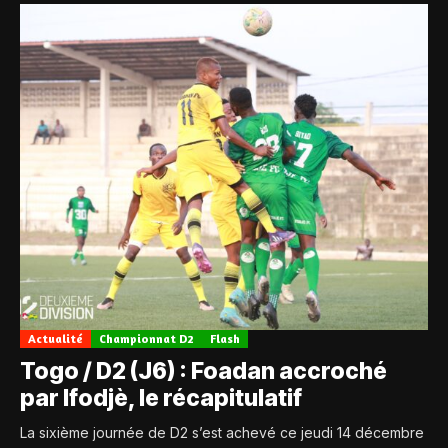
Actualité
Championnat D2
Flash
Togo / D2 (J6) : Foadan accroché
par Ifodjè, le récapitulatif
La sixième journée de D2 s’est achevé ce jeudi 14 décembre